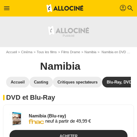
profil
menu
search
Accueil
Cinéma
Tous les films
Films Drame
Namibia
Namibia en DVD Blu Ray
Namibia
Accueil
Casting
Critiques spectateurs
Blu-Ray, DVD
DVD et Blu-Ray
Namibia (Blu-ray)
neuf à partir de 49,99 €
ACHETER