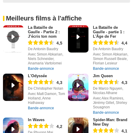
Meilleurs films à l'affiche
La Bataille de
La Bataille de
Gaulle - Partie 2 :
Gaulle - partie 1 :
J’écris ton nom
L'Âge de Fer
4,5
4,4
De Antonin Baudry
De Antonin Baudry
Avec Simon Abkarian,
Avec Simon Abkarian,
Niels Schneider,
Simon Russell Beale,
Anamaria Vartolomei
Florian Lesieur
Bande-annonce
Bande-annonce
L'Odyssée
Jim Queen
4,3
4,3
De Christopher Nolan
De Marco Nguyen,
Nicolas Athane
Avec Matt Damon, Tom
Holland, Anne
Avec Alex Ramires,
Hathaway
Jérémy Gillet, Shirley
Souagnon
Bande-annonce
Bande-annonce
In Waves
Spider-Man: Brand
New Day
4,2
4,1
De Phuong Mai