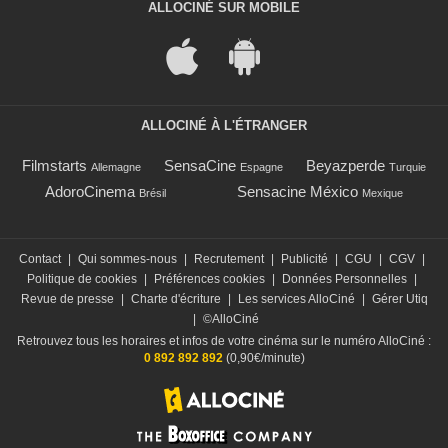
ALLOCINÉ SUR MOBILE
ALLOCINÉ À L'ÉTRANGER
Filmstarts
SensaCine
Beyazperde
Allemagne
Espagne
Turquie
AdoroCinema
Sensacine México
Brésil
Mexique
Contact
|
Qui sommes-nous
|
Recrutement
|
Publicité
|
CGU
|
CGV
|
Politique de cookies
|
Préférences cookies
|
Données Personnelles
|
Revue de presse
|
Charte d'écriture
|
Les services AlloCiné
|
Gérer Utiq
|
©AlloCiné
Retrouvez tous les horaires et infos de votre cinéma sur le numéro AlloCiné :
0 892 892 892
(0,90€/minute)