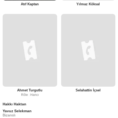
Atıf Kaptan
Yılmaz Köksal
Ahmet Turgutlu
Selahattin İçsel
Rôle : Hancı
Hakkı Haktan
Yavuz Selekman
Bizanslı