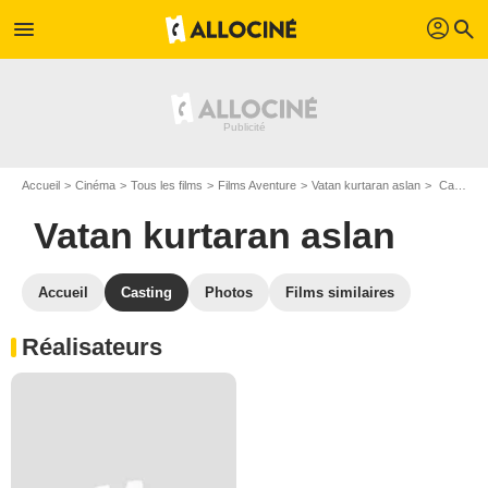
profil
menu
search
Accueil
Cinéma
Tous les films
Films Aventure
Vatan kurtaran aslan
Casting Vatan kurtaran aslan
Vatan kurtaran aslan
Accueil
Casting
Photos
Films similaires
Réalisateurs