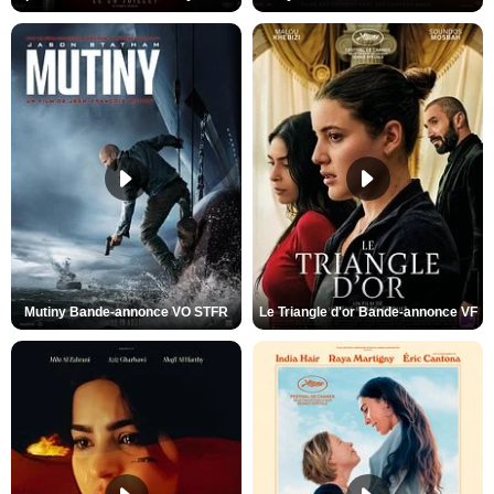
Mutiny Bande-annonce VO STFR
Le Triangle d'or Bande-annonce VF