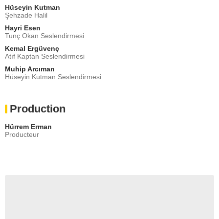
Hüseyin Kutman
Şehzade Halil
Hayri Esen
Tunç Okan Seslendirmesi
Kemal Ergüvenç
Atıf Kaptan Seslendirmesi
Muhip Arcıman
Hüseyin Kutman Seslendirmesi
Production
Hürrem Erman
Producteur