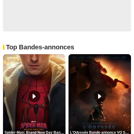
Top Bandes-annonces
Spider-Man: Brand New Day Bande-annonce VO STFR
L'Odyssée Bande-annonce VO STFR