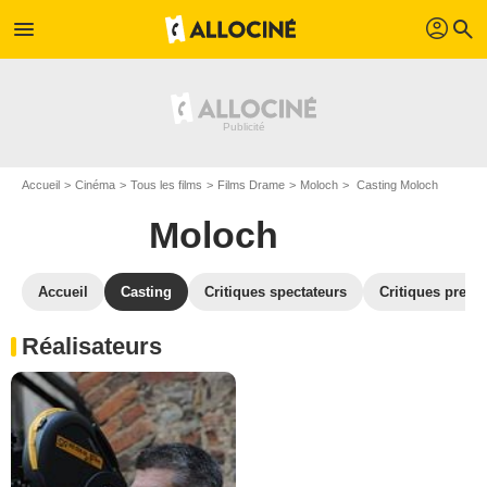
profil
menu
search
Accueil
Cinéma
Tous les films
Films Drame
Moloch
Casting Moloch
Moloch
Accueil
Casting
Critiques spectateurs
Critiques press
Réalisateurs