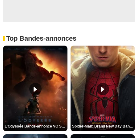
Top Bandes-annonces
L'Odyssée Bande-annonce VO STFR
Spider-Man: Brand New Day Bande-annonce VO STFR