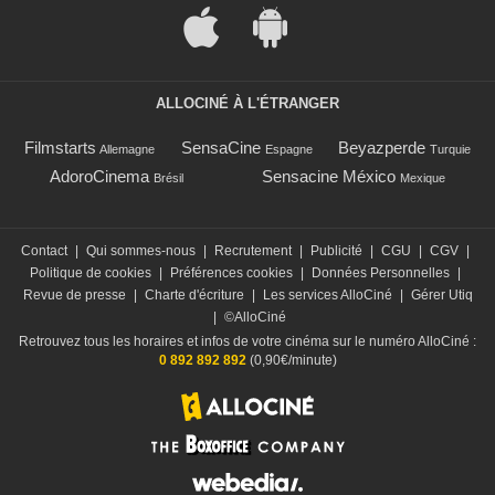
ALLOCINÉ À L'ÉTRANGER
Filmstarts
SensaCine
Beyazperde
Allemagne
Espagne
Turquie
AdoroCinema
Sensacine México
Brésil
Mexique
Contact
|
Qui sommes-nous
|
Recrutement
|
Publicité
|
CGU
|
CGV
|
Politique de cookies
|
Préférences cookies
|
Données Personnelles
|
Revue de presse
|
Charte d'écriture
|
Les services AlloCiné
|
Gérer Utiq
|
©AlloCiné
Retrouvez tous les horaires et infos de votre cinéma sur le numéro AlloCiné :
0 892 892 892
(0,90€/minute)