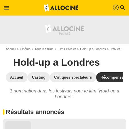
profil
menu
search
Accueil
Cinéma
Tous les films
Films Policier
Hold-up a Londres
Prix et nominations pour Hold-up a Londres
Hold-up a Londres
Accueil
Casting
Critiques spectateurs
Récompenses
1 nomination dans les festivals pour le film "Hold-up a
Londres".
Résultats annoncés