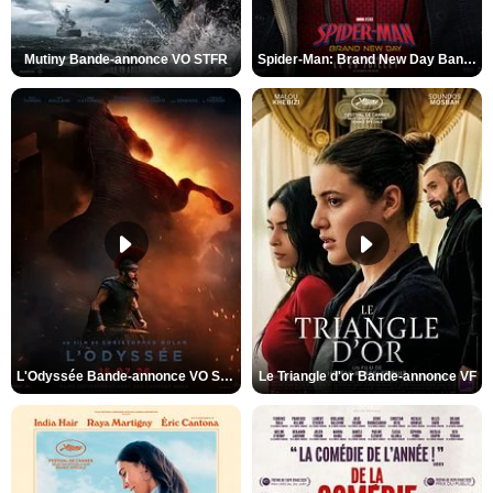
Mutiny Bande-annonce VO STFR
Spider-Man: Brand New Day Bande-annonce VO STFR
L'Odyssée Bande-annonce VO STFR
Le Triangle d'or Bande-annonce VF