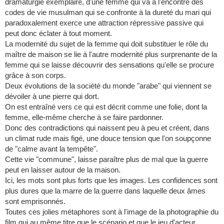
dramaturgie exemplaire, d'une femme qui va a l'encontre des
codes de vie musulman qui se confronte à la dureté du mari qui
paradoxalement exerce une attraction répressive passive qui
peut donc éclater à tout moment.
La modernité du sujet de la femme qui doit substituer le rôle du
maître de maison se lie à l'autre modernité plus surprenante de la
femme qui se laisse découvrir des sensations qu'elle se procure
grâce à son corps.
Deux évolutions de la société du monde "arabe" qui viennent se
dévoiler à une pierre qui dort.
On est entraîné vers ce qui est décrit comme une folie, dont la
femme, elle-même cherche à se faire pardonner.
Donc des contradictions qui naissent peu à peu et créent, dans
un climat rude mais figé, une douce tension que l'on soupçonne
de "calme avant la tempête".
Cette vie "commune", laisse paraître plus de mal que la guerre
peut en laisser autour de la maison.
Ici, les mots sont plus forts que les images. Les confidences sont
plus dures que la marre de la guerre dans laquelle deux âmes
sont emprisonnés.
Toutes ces jolies métaphores sont à l'image de la photographie du
film qui au même titre que le scénario et que le jeu d'acteur,