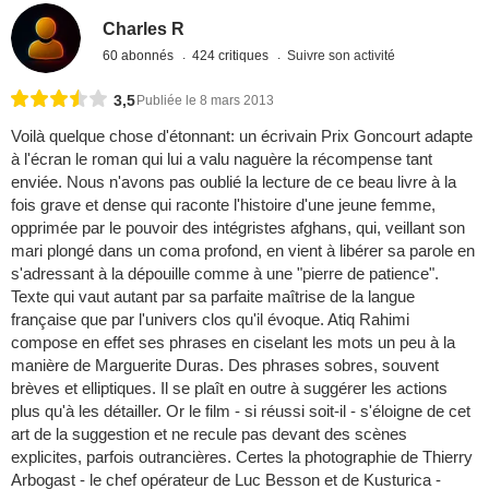
Charles R
60 abonnés
424 critiques
Suivre son activité
3,5
Publiée le 8 mars 2013
Voilà quelque chose d'étonnant: un écrivain Prix Goncourt adapte
à l'écran le roman qui lui a valu naguère la récompense tant
enviée. Nous n'avons pas oublié la lecture de ce beau livre à la
fois grave et dense qui raconte l'histoire d'une jeune femme,
opprimée par le pouvoir des intégristes afghans, qui, veillant son
mari plongé dans un coma profond, en vient à libérer sa parole en
s'adressant à la dépouille comme à une "pierre de patience".
Texte qui vaut autant par sa parfaite maîtrise de la langue
française que par l'univers clos qu'il évoque. Atiq Rahimi
compose en effet ses phrases en ciselant les mots un peu à la
manière de Marguerite Duras. Des phrases sobres, souvent
brèves et elliptiques. Il se plaît en outre à suggérer les actions
plus qu'à les détailler. Or le film - si réussi soit-il - s'éloigne de cet
art de la suggestion et ne recule pas devant des scènes
explicites, parfois outrancières. Certes la photographie de Thierry
Arbogast - le chef opérateur de Luc Besson et de Kusturica -