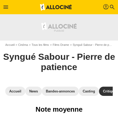
profil
menu
search
Accueil
Cinéma
Tous les films
Films Drame
Syngué Sabour - Pierre de patience
Syngué Sabour - Pierre de
patience
Accueil
News
Bandes-annonces
Casting
Critiques
Note moyenne