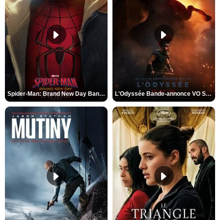
Spider-Man: Brand New Day Bande-annonce VO STFR
L'Odyssée Bande-annonce VO STFR