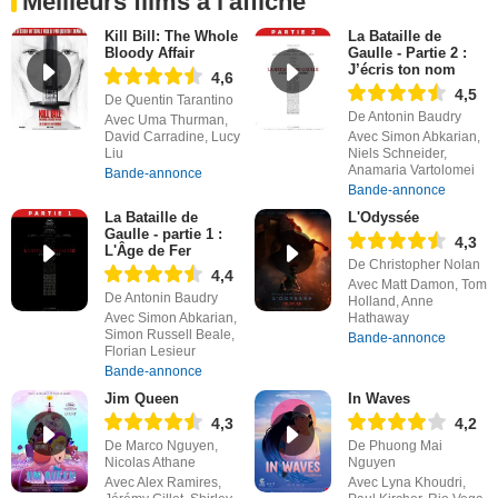
Meilleurs films à l'affiche
Kill Bill: The Whole
La Bataille de
Bloody Affair
Gaulle - Partie 2 :
J’écris ton nom
4,6
4,5
De Quentin Tarantino
De Antonin Baudry
Avec Uma Thurman,
David Carradine, Lucy
Avec Simon Abkarian,
Liu
Niels Schneider,
Anamaria Vartolomei
Bande-annonce
Bande-annonce
La Bataille de
L'Odyssée
Gaulle - partie 1 :
4,3
L'Âge de Fer
De Christopher Nolan
4,4
Avec Matt Damon, Tom
De Antonin Baudry
Holland, Anne
Avec Simon Abkarian,
Hathaway
Simon Russell Beale,
Bande-annonce
Florian Lesieur
Bande-annonce
Jim Queen
In Waves
4,3
4,2
De Marco Nguyen,
De Phuong Mai
Nicolas Athane
Nguyen
Avec Alex Ramires,
Avec Lyna Khoudri,