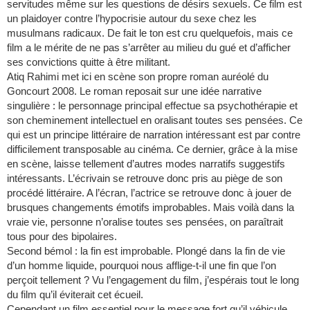
servitudes même sur les questions de désirs sexuels. Ce film est
un plaidoyer contre l’hypocrisie autour du sexe chez les
musulmans radicaux. De fait le ton est cru quelquefois, mais ce
film a le mérite de ne pas s’arrêter au milieu du gué et d’afficher
ses convictions quitte à être militant.
Atiq Rahimi met ici en scène son propre roman auréolé du
Goncourt 2008. Le roman reposait sur une idée narrative
singulière : le personnage principal effectue sa psychothérapie et
son cheminement intellectuel en oralisant toutes ses pensées. Ce
qui est un principe littéraire de narration intéressant est par contre
difficilement transposable au cinéma. Ce dernier, grâce à la mise
en scène, laisse tellement d’autres modes narratifs suggestifs
intéressants. L’écrivain se retrouve donc pris au piège de son
procédé littéraire. A l’écran, l’actrice se retrouve donc à jouer de
brusques changements émotifs improbables. Mais voilà dans la
vraie vie, personne n’oralise toutes ses pensées, on paraîtrait
tous pour des bipolaires.
Second bémol : la fin est improbable. Plongé dans la fin de vie
d’un homme liquide, pourquoi nous afflige-t-il une fin que l’on
perçoit tellement ? Vu l’engagement du film, j’espérais tout le long
du film qu’il éviterait cet écueil.
Cependant un film essentiel pour le message fort qu’il véhicule