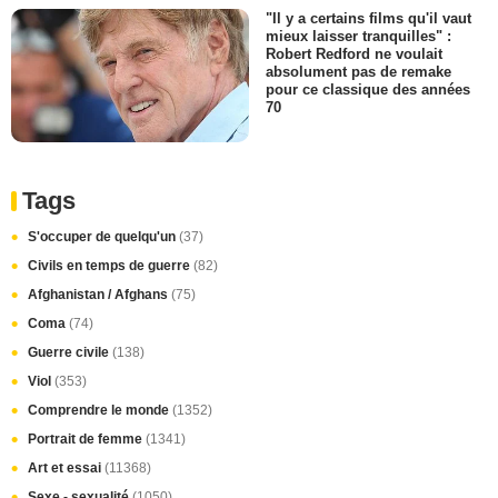
"Il y a certains films qu'il vaut
mieux laisser tranquilles" :
Robert Redford ne voulait
absolument pas de remake
pour ce classique des années
70
Tags
S'occuper de quelqu'un
(37)
Civils en temps de guerre
(82)
Afghanistan / Afghans
(75)
Coma
(74)
Guerre civile
(138)
Viol
(353)
Comprendre le monde
(1352)
Portrait de femme
(1341)
Art et essai
(11368)
Sexe - sexualité
(1050)