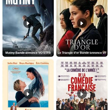
Mutiny Bande-annonce VO STFR
Le Triangle d'or Bande-annonce VF