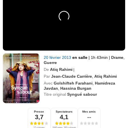
20 février 2013
en salle
|
1h 43min
|
Drame
,
Guerre
De
Atiq Rahimi
|
Par
Jean-Claude Carrière
,
Atiq Rahimi
Avec
Golshifteh Farahani
,
Hamidreza
Javdan
,
Hassina Burgan
Titre original
Syngué sabour
Presse
Spectateurs
Mes amis
3,7
4,1
--
17 critiques
1043 notes, 183 critiques