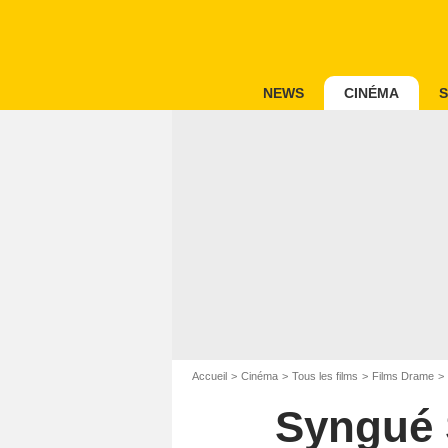
NEWS
CINÉMA
S
Accueil
Cinéma
Tous les films
Films Drame
Syngué S