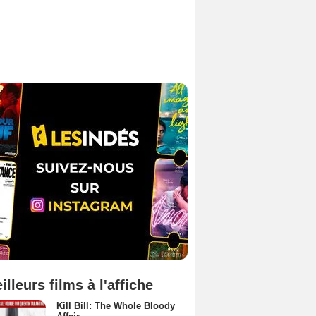
illeurs films à l'affiche
Kill Bill: The Whole Bloody