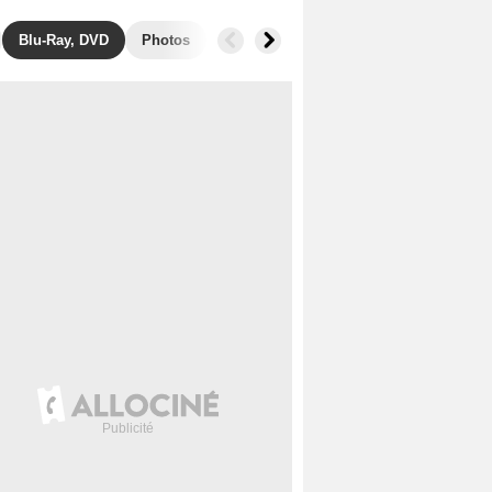
Blu-Ray, DVD
Photos
Secrets de tournage
Box Office