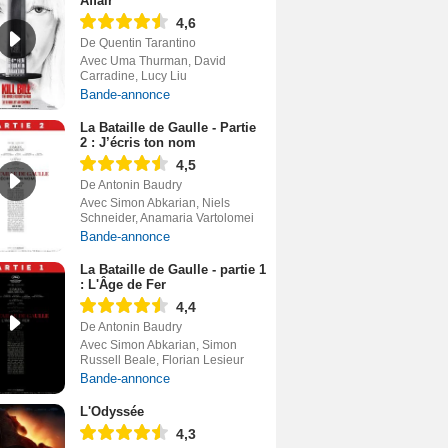
Affair
4,6
De Quentin Tarantino
Avec Uma Thurman, David
Carradine, Lucy Liu
Bande-annonce
La Bataille de Gaulle - Partie
2 : J’écris ton nom
4,5
De Antonin Baudry
Avec Simon Abkarian, Niels
Schneider, Anamaria Vartolomei
Bande-annonce
La Bataille de Gaulle - partie 1
: L'Âge de Fer
4,4
De Antonin Baudry
Avec Simon Abkarian, Simon
Russell Beale, Florian Lesieur
Bande-annonce
L'Odyssée
4,3