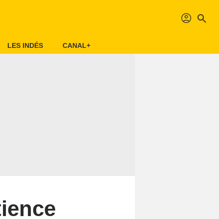
profil
search
LES INDÉS
CANAL+
tience