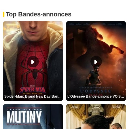
Top Bandes-annonces
Spider-Man: Brand New Day Bande-annonce VO STFR
L'Odyssée Bande-annonce VO STFR