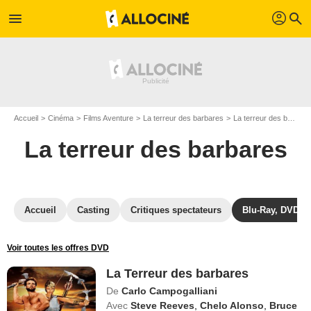
profil
menu
search
Accueil
Cinéma
Films Aventure
La terreur des barbares
La terreur des barbares en DVD
La terreur des barbares
Accueil
Casting
Critiques spectateurs
Blu-Ray, DVD
Voir toutes les offres DVD
La Terreur des barbares
De
Carlo Campogalliani
Avec
Steve Reeves
,
Chelo Alonso
,
Bruce