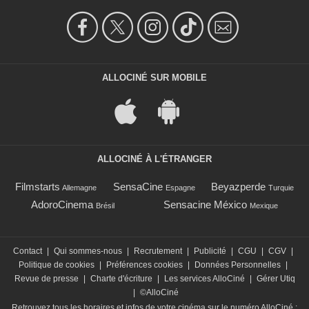
ALLOCINÉ SUR MOBILE
ALLOCINÉ À L'ÉTRANGER
Filmstarts
SensaCine
Beyazperde
Allemagne
Espagne
Turquie
AdoroCinema
Sensacine México
Brésil
Mexique
Contact
|
Qui sommes-nous
|
Recrutement
|
Publicité
|
CGU
|
CGV
|
Politique de cookies
|
Préférences cookies
|
Données Personnelles
|
Revue de presse
|
Charte d'écriture
|
Les services AlloCiné
|
Gérer Utiq
|
©AlloCiné
Retrouvez tous les horaires et infos de votre cinéma sur le numéro AlloCiné :