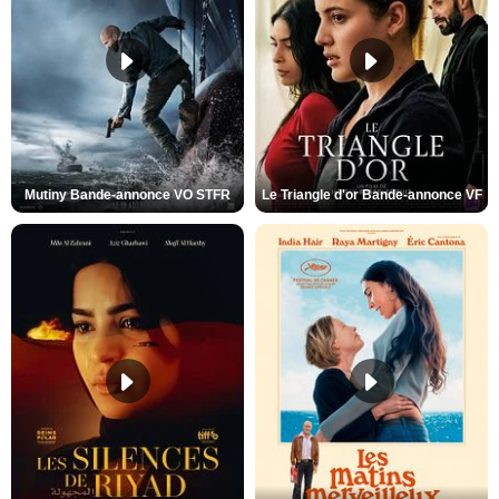
Mutiny Bande-annonce VO STFR
Le Triangle d'or Bande-annonce VF