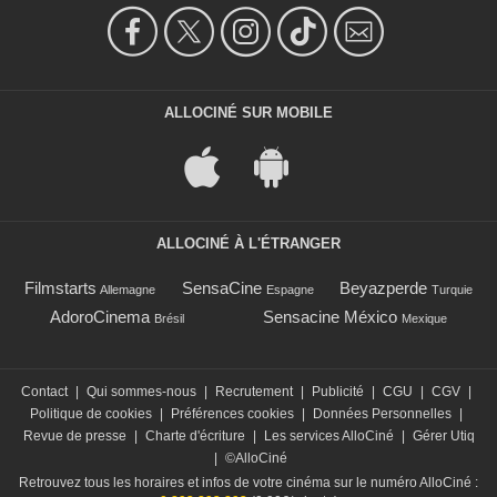
ALLOCINÉ SUR MOBILE
ALLOCINÉ À L'ÉTRANGER
Filmstarts
SensaCine
Beyazperde
Allemagne
Espagne
Turquie
AdoroCinema
Sensacine México
Brésil
Mexique
Contact
|
Qui sommes-nous
|
Recrutement
|
Publicité
|
CGU
|
CGV
|
Politique de cookies
|
Préférences cookies
|
Données Personnelles
|
Revue de presse
|
Charte d'écriture
|
Les services AlloCiné
|
Gérer Utiq
|
©AlloCiné
Retrouvez tous les horaires et infos de votre cinéma sur le numéro AlloCiné :