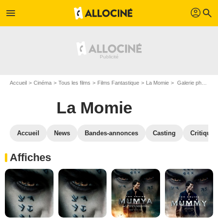
profil
menu
search
Accueil
Cinéma
Tous les films
Films Fantastique
La Momie
Galerie photos du film La Momie
La Momie
Accueil
News
Bandes-annonces
Casting
Critiques
Affiches