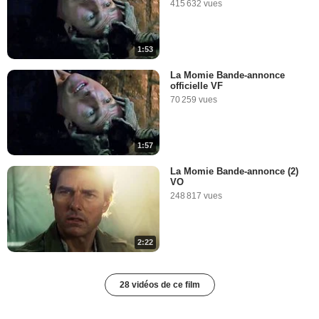
415 632 vues
1:53
La Momie Bande-annonce
officielle VF
70 259 vues
1:57
La Momie Bande-annonce (2)
VO
248 817 vues
2:22
28 vidéos de ce film