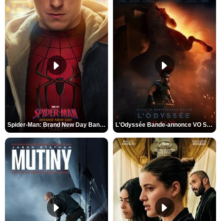
Spider-Man: Brand New Day Bande-annonce VO STFR
L'Odyssée Bande-annonce VO STFR