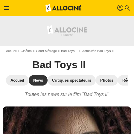
profil
menu
search
Accueil
Cinéma
Court Métrage
Bad Toys II
Actualités Bad Toys II
Bad Toys II
Accueil
News
Critiques spectateurs
Photos
Réco
Toutes les news sur le film "Bad Toys II"