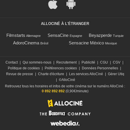
ALLOCINÉ À L'ÉTRANGER
Filmstarts
SensaCine
Beyazperde
Allemagne
Espagne
Turquie
AdoroCinema
Sensacine México
Brésil
Mexique
Contact
|
Qui sommes-nous
|
Recrutement
|
Publicité
|
CGU
|
CGV
|
Politique de cookies
|
Préférences cookies
|
Données Personnelles
|
Revue de presse
|
Charte d'écriture
|
Les services AlloCiné
|
Gérer Utiq
|
©AlloCiné
Retrouvez tous les horaires et infos de votre cinéma sur le numéro AlloCiné :
0 892 892 892
(0,90€/minute)