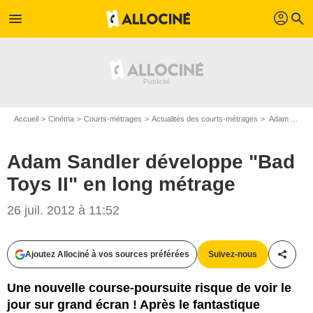
profil
menu
search
Accueil
Cinéma
Courts-métrages
Actualités des courts-métrages
Adam Sandler développe "Bad Toys II" en long métrage
Adam Sandler développe "Bad
Toys II" en long métrage
26 juil. 2012 à 11:52
Ajoutez Allociné à vos sources préférées
Suivez-nous
Partag
Une nouvelle course-poursuite risque de voir le
jour sur grand écran ! Après le fantastique