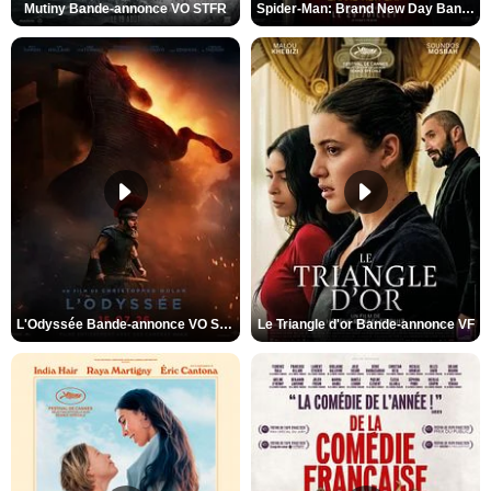
Mutiny Bande-annonce VO STFR
Spider-Man: Brand New Day Bande-annonce VO STFR
L'Odyssée Bande-annonce VO STFR
Le Triangle d'or Bande-annonce VF