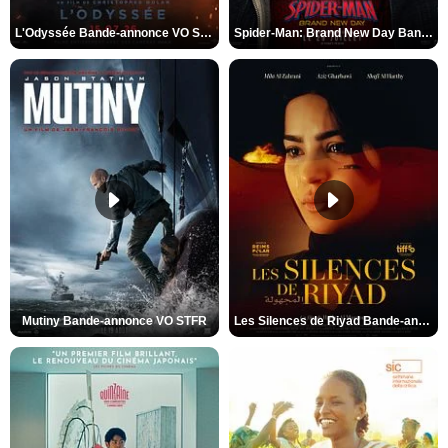
L'Odyssée Bande-annonce VO STFR
Spider-Man: Brand New Day Bande-annonce VO STFR
Mutiny Bande-annonce VO STFR
Les Silences de Riyad Bande-annonce VO STFR