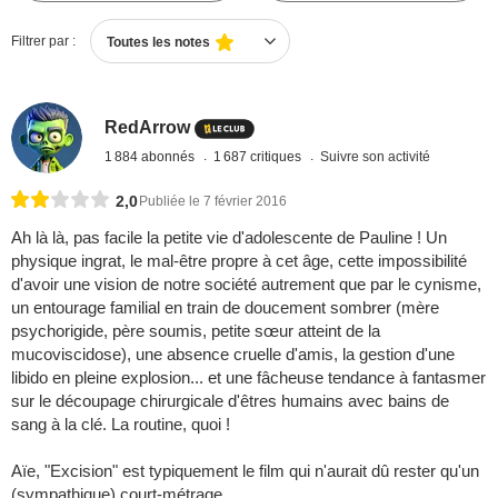
Filtrer par :
Toutes les notes
RedArrow
1 884 abonnés
1 687 critiques
Suivre son activité
2,0
Publiée le 7 février 2016
Ah là là, pas facile la petite vie d'adolescente de Pauline ! Un
physique ingrat, le mal-être propre à cet âge, cette impossibilité
d'avoir une vision de notre société autrement que par le cynisme,
un entourage familial en train de doucement sombrer (mère
psychorigide, père soumis, petite sœur atteint de la
mucoviscidose), une absence cruelle d'amis, la gestion d'une
libido en pleine explosion... et une fâcheuse tendance à fantasmer
sur le découpage chirurgicale d'êtres humains avec bains de
sang à la clé. La routine, quoi !
Aïe, "Excision" est typiquement le film qui n'aurait dû rester qu'un
(sympathique) court-métrage.