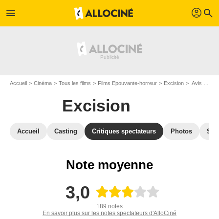
profil
menu
search
Accueil
Cinéma
Tous les films
Films Epouvante-horreur
Excision
Avis sur Excision
Excision
Accueil
Casting
Critiques spectateurs
Photos
Sec
Note moyenne
3,0
189 notes
En savoir plus sur les notes spectateurs d'AlloCiné