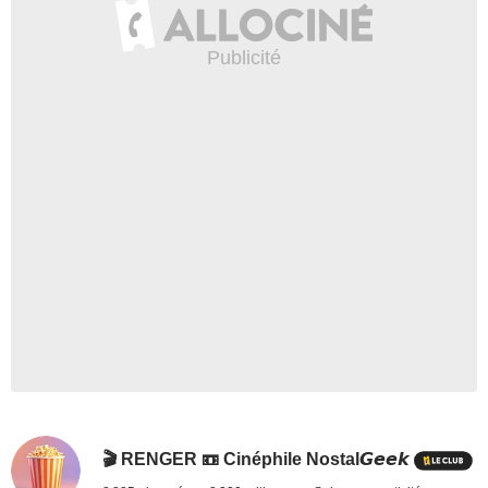
🎬 RENGER 📼 Cinéphile Nostal𝙂𝙚𝙚𝙠