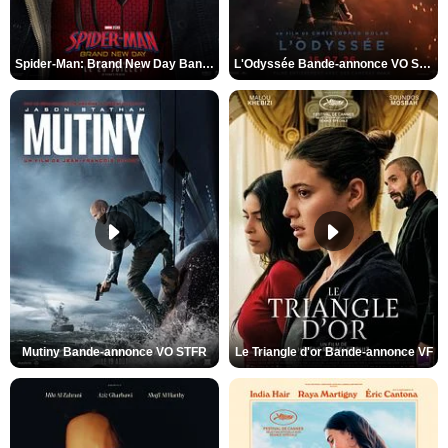
Spider-Man: Brand New Day Bande-annonce VO STFR
L'Odyssée Bande-annonce VO STFR
Mutiny Bande-annonce VO STFR
Le Triangle d'or Bande-annonce VF