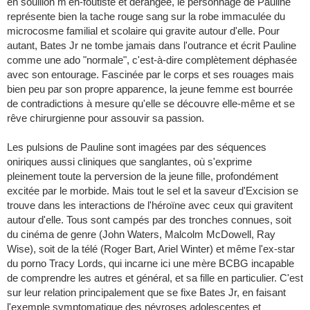
en souillon m'en-foutiste et dérangée, le personnage de Pauline
représente bien la tache rouge sang sur la robe immaculée du
microcosme familial et scolaire qui gravite autour d'elle. Pour
autant, Bates Jr ne tombe jamais dans l'outrance et écrit Pauline
comme une ado "normale", c'est-à-dire complètement déphasée
avec son entourage. Fascinée par le corps et ses rouages mais
bien peu par son propre apparence, la jeune femme est bourrée
de contradictions à mesure qu'elle se découvre elle-même et se
rêve chirurgienne pour assouvir sa passion.
Les pulsions de Pauline sont imagées par des séquences
oniriques aussi cliniques que sanglantes, où s'exprime
pleinement toute la perversion de la jeune fille, profondément
excitée par le morbide. Mais tout le sel et la saveur d'Excision se
trouve dans les interactions de l'héroïne avec ceux qui gravitent
autour d'elle. Tous sont campés par des tronches connues, soit
du cinéma de genre (John Waters, Malcolm McDowell, Ray
Wise), soit de la télé (Roger Bart, Ariel Winter) et même l'ex-star
du porno Tracy Lords, qui incarne ici une mère BCBG incapable
de comprendre les autres et général, et sa fille en particulier. C'est
sur leur relation principalement que se fixe Bates Jr, en faisant
l'exemple symptomatique des névroses adolescentes et