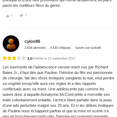
parmi les meilleurs films du genre.
0
0
cylon86
2 838 abonnés
4 430 critiques
Suivre son activité
3,0
Publiée le 13 septembre 2012
Les tourments de l'adolescence version trash vus par Richard
Bates Jr., il faut dire que Pauline, l'héroïne du film est passionnée
de chirurgie, fait des rêves érotiques sanglants la nuit, veut perdre
sa virginité lorsqu'elle aura ses règles et a des rapports
conflictuels avec sa mère. Une adolescente pas comme les
autres donc à laquelle Annalynne McCord prête à merveille ses
traits volontairement enlaidis, l'actrice étant parfaite dans la peau
d'une ado perturbée malgré ses 25 ans. Et si les délires érotiques
de Pauline nous échappent parfois et que la mise en scène n'a
rien de franchement particulier, l'histoire est vraiment prenante,