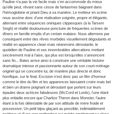
Pauline n'a pas la vie facile mais s'en accommode du mieux
qu'elle peut, rêvant sans cesse de fantasmes baignant dans
l'hémoglobine et priant Dieu à sa manière. Le metteur en scène
nous assène donc d'une réalisation soignée, propre et élégante,
alternant entre séquences oniriques clippesques (à la Tarsem
Singh) et réalité douloureuse ponctuée de fréquentes scènes de
dîners en famille emplis d'un certain malaise. Nous alternons par
conséquent entre des rêves morbides visuellement dégoutants et
réalité en apparence clean mais néanmoins déroutante, le
quotidien de Pauline et ses innombrables altercations mettant
sincèrement mal à l'aise, qui plus est lorsqu'elles s'annoncent
sans fin... Bates arrive ainsi à construire une véritable histoire
dramatique intense et passionnante autour de son court-métrage
originel qui se concentre lui, de manière plus directe et donc
horrifique, sur le final. Excision n'est donc pas un film d'horreur
comme le titre du film et les apparences laissaient croire mais bel
et bien un drame poignant et déroutant que portent sur leurs
épaules deux actrices fabuleuses (McCord et Lords), l'une étant
plus enlaidie encore que Charlize Theron dans Monster, l'autre
étant à la fois détestable de par son attitude de mère froide et
possessive. Un petit bijou glaçant au possible, indéniablement
poétique et d'une rare profondeur qui mérite amplement sa place