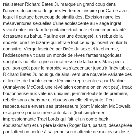
réalisateur Richard Bates Jr. marque un grand coup dans
l'univers du cinéma de genre. Fortement inspiré par Carrie avec
lequel il partage beaucoup de similitudes, Excision narre les
mésaventures sexuelles d'une adolescente au visage ingrat
vivant entre une famille puritaine étouffante et une impopularité
écrasante au bahut. Pauline est une étrangeté, un rebut de la
société, une fille bizarre qui effraie tout ceux qui osent vouloir la
connaitre. Vierge fascinée par l'idée du sexe et la chirurgie,
l'adolescente vit dans un monde de rêves fantasmagoriques
sanglants où elle règne en maîtresse de la luxure. Mais peu à
peu, son goût pour le morbide va s'accentuer jusqu'à l'inévitable...
Richard Bates Jr. nous guide ainsi vers une nouvelle variante des
difficultés de l'adolescence féminine représentées par Pauline
(Annalynne McCord, une révélation comme on en voit peu), freak
boutonneuse aux valeurs uniques, je-m’en-foutiste de première,
rebelle sans charisme et obsessionnelle effrayante. Peu
respectueuse envers ses professeurs (dont Malcolm McDowell),
exaspérée par une mère autoritaire (tout simplement
impressionnante Traci Lords qui fait ici un come-back
époustouflant) et un père laxiste (Roger Bart, parfait), désespérée
par l'attention portée à sa jeune sœur atteinte de mucoviscidose,