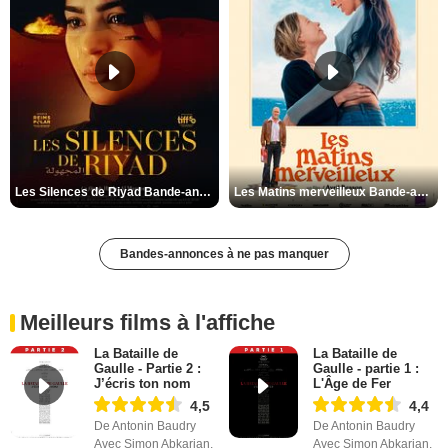
Les Silences de Riyad Bande-annonce VO STFR
Les Matins merveilleux Bande-annonce VF
Bandes-annonces à ne pas manquer
Meilleurs films à l'affiche
La Bataille de
La Bataille de
Gaulle - Partie 2 :
Gaulle - partie 1 :
J’écris ton nom
L'Âge de Fer
4,5
4,4
De Antonin Baudry
De Antonin Baudry
Avec Simon Abkarian,
Avec Simon Abkarian,