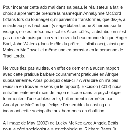
Pour incarner cette ado mal dans sa peau, le réalisateur a fait le
choix surprenant de prendre la mannequin AnnaLynne McCord
(24ans lors du tournage) qu’il parvient à transformer, que dis-je, à
enlaidir au plus haut point (visage blafard, acné & herpès sur le
visage), elle est méconnaissable. A ses côtés, la distribution n’est
pas en reste puisque l’on y retrouve du beau monde tel que Roger
Bart, John Waters (dans le rôle du prêtre, il fallait oser), ainsi que
Malcolm McDowell et même une ex-pornstar en la personne de
Traci Lords.
Ne vous fiez pas au titre, en effet ce dernier n’a aucun rapport
avec cette pratique barbare couramment pratiquée en Afrique
subsaharienne. Alors pourquoi celui-ci ? A vrai dire on n’a pas
réussi à en trouver le sens (ni le rapport). Excision (2012) nous
entraîne lentement mais de façon efficace dans la psychologie
tourmentée d’une adolescente, brillamment interprétée par
AnnaLynne McCord qui éclipse l’ensemble du casting en
incarnant cette sociopathe aux hormones en ébullition.
A l’image de May (2002) de Lucky McKee avec Angela Bettis,
pour le côté sociologique & psychologique, Richard Bates Jr.