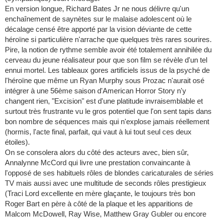
En version longue, Richard Bates Jr ne nous délivre qu'un
enchaînement de saynètes sur le malaise adolescent où le
décalage censé être apporté par la vision déviante de cette
héroïne si particulière n'arrache que quelques très rares sourires.
Pire, la notion de rythme semble avoir été totalement annihilée du
cerveau du jeune réalisateur pour que son film se révèle d'un tel
ennui mortel. Les tableaux gores artificiels issus de la psyché de
l'héroïne que même un Ryan Murphy sous Prozac n'aurait osé
intégrer à une 56ème saison d'American Horror Story n'y
changent rien, "Excision" est d'une platitude invraisemblable et
surtout très frustrante vu le gros potentiel que l'on sent tapis dans
bon nombre de séquences mais qui n'explose jamais réellement
(hormis, l'acte final, parfait, qui vaut à lui tout seul ces deux
étoiles).
On se consolera alors du côté des acteurs avec, bien sûr,
Annalynne McCord qui livre une prestation convaincante à
l'opposé de ses habituels rôles de blondes caricaturales de séries
TV mais aussi avec une multitude de seconds rôles prestigieux
(Traci Lord excellente en mère glaçante, le toujours très bon
Roger Bart en père à côté de la plaque et les apparitions de
Malcom McDowell, Ray Wise, Matthew Gray Gubler ou encore