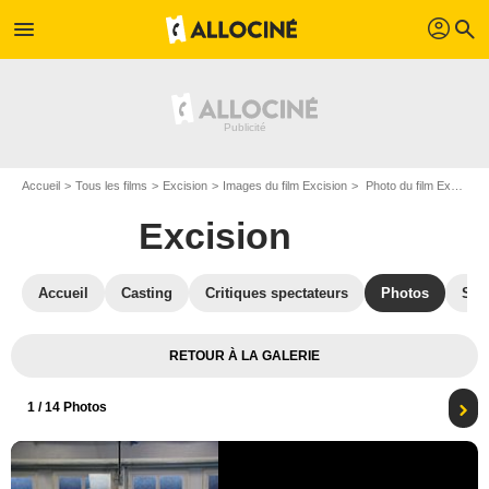
profil
menu
search
Accueil
Tous les films
Excision
Images du film Excision
Photo du film Excision - Photo 1
Excision
Accueil
Casting
Critiques spectateurs
Photos
Sec
RETOUR À LA GALERIE
1
/ 14 Photos