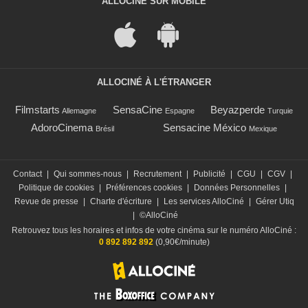
ALLOCINÉ SUR MOBILE
ALLOCINÉ À L'ÉTRANGER
Filmstarts
SensaCine
Beyazperde
Allemagne
Espagne
Turquie
AdoroCinema
Sensacine México
Brésil
Mexique
Contact
|
Qui sommes-nous
|
Recrutement
|
Publicité
|
CGU
|
CGV
|
Politique de cookies
|
Préférences cookies
|
Données Personnelles
|
Revue de presse
|
Charte d'écriture
|
Les services AlloCiné
|
Gérer Utiq
|
©AlloCiné
Retrouvez tous les horaires et infos de votre cinéma sur le numéro AlloCiné :
0 892 892 892
(0,90€/minute)