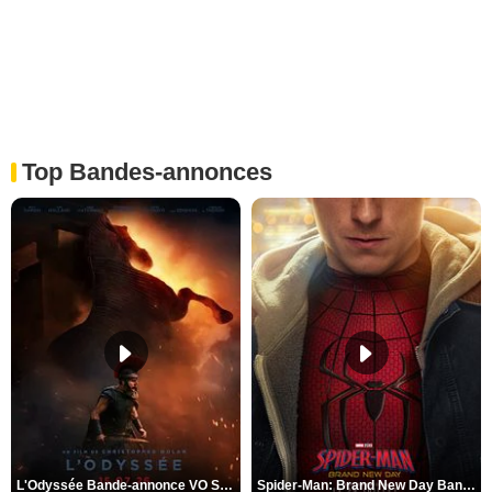
Top Bandes-annonces
L'Odyssée Bande-annonce VO STFR
Spider-Man: Brand New Day Bande-annonce VO STFR