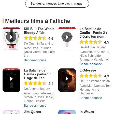
Bandes-annonces à ne pas manquer
Meilleurs films à l'affiche
Kill Bill: The Whole
La Bataille de
Bloody Affair
Gaulle - Partie 2 :
J’écris ton nom
4,6
4,5
De Quentin Tarantino
De Antonin Baudry
Avec Uma Thurman,
David Carradine, Lucy
Avec Simon Abkarian,
Liu
Niels Schneider,
Anamaria Vartolomei
Bande-annonce
Bande-annonce
La Bataille de
L'Odyssée
Gaulle - partie 1 :
4,3
L'Âge de Fer
De Christopher Nolan
4,4
Avec Matt Damon, Tom
De Antonin Baudry
Holland, Anne
Avec Simon Abkarian,
Hathaway
Simon Russell Beale,
Bande-annonce
Florian Lesieur
Bande-annonce
Jim Queen
In Waves