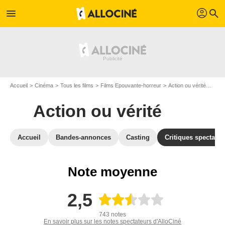
profil
menu
search
Accueil
Cinéma
Tous les films
Films Epouvante-horreur
Action ou vérité
Avis 
Action ou vérité
Accueil
Bandes-annonces
Casting
Critiques spectateu
Note moyenne
2,5
743 notes
En savoir plus sur les notes spectateurs d'AlloCiné