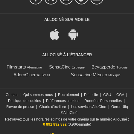
ALLOCINÉ SUR MOBILE
ALLOCINÉ À L'ÉTRANGER
Filmstarts
SensaCine
Beyazperde
Allemagne
Espagne
Turquie
AdoroCinema
Sensacine México
Brésil
Mexique
Contact
|
Qui sommes-nous
|
Recrutement
|
Publicité
|
CGU
|
CGV
|
Politique de cookies
|
Préférences cookies
|
Données Personnelles
|
Revue de presse
|
Charte d'écriture
|
Les services AlloCiné
|
Gérer Utiq
|
©AlloCiné
Retrouvez tous les horaires et infos de votre cinéma sur le numéro AlloCiné :
0 892 892 892
(0,90€/minute)