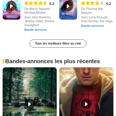
4,3
4,2
De Marco Nguyen,
De Phuong Mai
Nicolas Athane
Nguyen
Avec Alex Ramires,
Avec Lyna Khoudri,
Jérémy Gillet, Shirley
Paul Kircher, Rio Vega
Souagnon
Bande-annonce
Bande-annonce
Tous les meilleurs films au ciné
Bandes-annonces les plus récentes