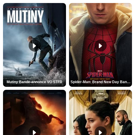
Mutiny Bande-annonce VO STFR
Spider-Man: Brand New Day Bande-annonce VO STFR