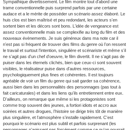
Sympathique divertissement. Le film montre tout d'abord une
trame conventionnelle puis surprend parfois par une certaine
audace et a le mérite de posséder un scénario assez élaboré. Le
huis clos est bien maîtrisé et peu redondant, les acteurs s'en
sortent bien et les décors sont bons. L'idée de vengeance est
assez conventionnelle mais se complexifie au long du film et des
nouveaux évènements. Je suis généreux dans ma note car il
n'est pas si fréquent de trouver des films du genre où l'on ressent
le travail et surtout l’intention, singulière et scénariste et même s'il
ne s'agit pas d'un chef d'oeuvre, le film divertit. Il ne s'agit pas de
puiser dans les éternels clichés, bien que ceux-ci sont souvent
visibles, le réalisateur puise dans d'autres ressources,
psychologiquement plus fines et cohérentes. Il est toujours
agréable de voir un film du genre qui sait garder sa cohérence,
aussi bien dans les personnalités des personnages (pas tout à
fait caricaturales) et dans les liens qu'ils entretiennent entre eux.
D'ailleurs, on remarque que même si les protagonistes sont
comme trop souvent des jeunes, a fortiori idiots et accro aux
soirées et autres drogues, l'histoire se dirige très tôt de manière
plus singulière, et l'atmosphère s'installe rapidement. C'est
pourquoi le scénario est plus subtil et parfois surprenant (les
personnages n'agissent pas forcément comme ce qu'on pourrait