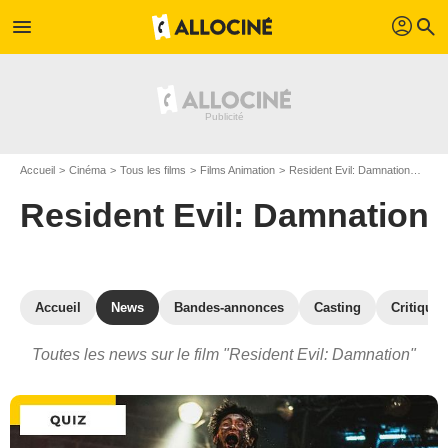
profil
menu
search
Accueil
Cinéma
Tous les films
Films Animation
Resident Evil: Damnation
Actu
Resident Evil: Damnation
Accueil
News
Bandes-annonces
Casting
Critiques
Toutes les news sur le film "Resident Evil: Damnation"