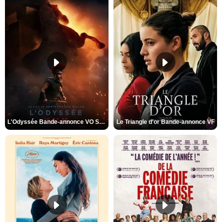
L'Odyssée Bande-annonce VO STFR
Le Triangle d'or Bande-annonce VF