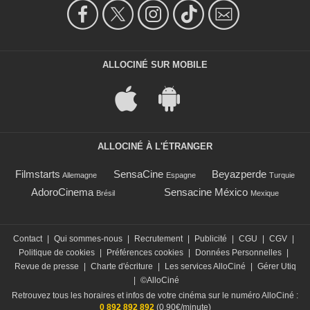
ALLOCINÉ SUR MOBILE
ALLOCINÉ À L'ÉTRANGER
Filmstarts
SensaCine
Beyazperde
Allemagne
Espagne
Turquie
AdoroCinema
Sensacine México
Brésil
Mexique
Contact
|
Qui sommes-nous
|
Recrutement
|
Publicité
|
CGU
|
CGV
|
Politique de cookies
|
Préférences cookies
|
Données Personnelles
|
Revue de presse
|
Charte d'écriture
|
Les services AlloCiné
|
Gérer Utiq
|
©AlloCiné
Retrouvez tous les horaires et infos de votre cinéma sur le numéro AlloCiné :
0 892 892 892
(0,90€/minute)