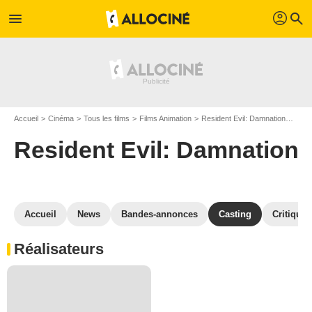
profil
menu
search
Accueil
Cinéma
Tous les films
Films Animation
Resident Evil: Damnation
Cast
Resident Evil: Damnation
Accueil
News
Bandes-annonces
Casting
Critiques
Réalisateurs