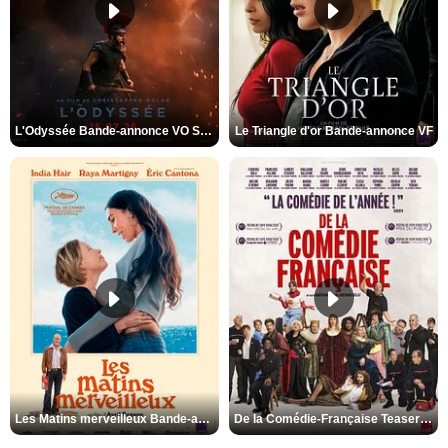
L'Odyssée Bande-annonce VO STFR
Le Triangle d'or Bande-annonce VF
Les Matins merveilleux Bande-annonce VF
De la Comédie-Française Teaser VF