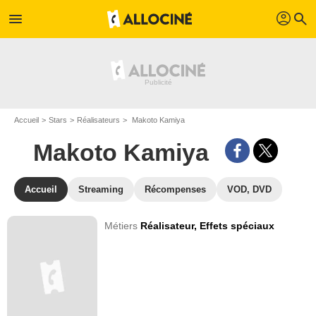
profil
menu
search
Accueil
Stars
Réalisateurs
Makoto Kamiya
Makoto Kamiya
Accueil
Streaming
Récompenses
VOD, DVD
Métiers
Réalisateur,
Effets spéciaux