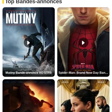
Top Bandes-annonces
Mutiny Bande-annonce VO STFR
Spider-Man: Brand New Day Bande-annonce VO STFR