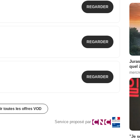
REGARDER
REGARDER
Juras
quel 
mercr
REGARDER
ir toutes les offres VOD
Service proposé par
"Je s