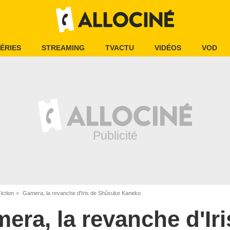
ÉRIES
STREAMING
TVACTU
VIDÉOS
VOD
iction
Gamera, la revanche d'Iris de Shûsuke Kaneko
era, la revanche d'Iri