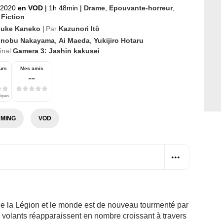
r 2020
en VOD
|
1h 48min
|
Drame
,
Epouvante-horreur
,
 Fiction
uke Kaneko
Par
Kazunori Itô
|
inobu Nakayama
,
Ai Maeda
,
Yukijiro Hotaru
ginal
Gamera 3: Jashin kakusei
urs
Mes amis
--
tiques
MING
VOD
 de la Légion et le monde est de nouveau tourmenté par
volants réapparaissent en nombre croissant à travers