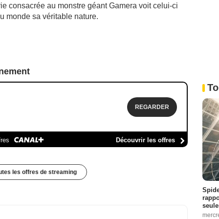
rie consacrée au monstre géant Gamera voit celui-ci
a au monde sa véritable nature.
nnement
To
REGARDER
fres
Découvrir les offres
outes les offres de streaming
Spide
rappo
seule
mercr