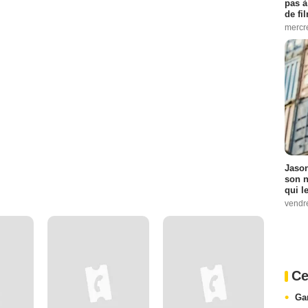
pas à
de fil
mercr
Jason
son n
qui le
vendre
Ce
Ga