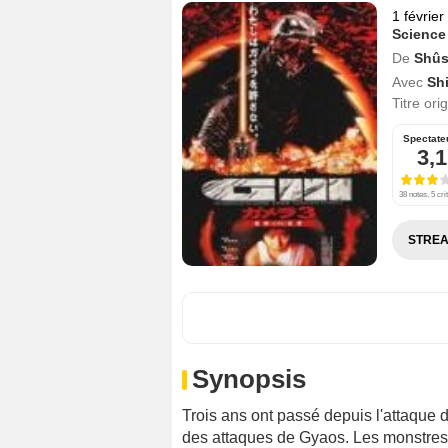
1 févrie
Science
De
Shûs
Avec
Sh
Titre ori
Spectate
3,1
38 notes, 5 cri
STREA
Synopsis
Trois ans ont passé depuis l'attaque
des attaques de Gyaos. Les monstres 