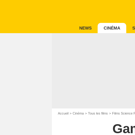
NEWS
CINÉMA
S
Accueil
Cinéma
Tous les films
Films Science F
Gam