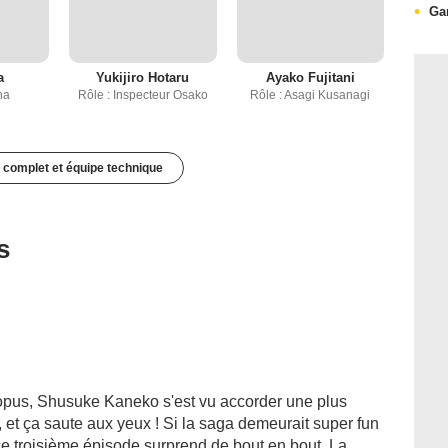
Ga
a
Yukijiro Hotaru
Ayako Fujitani
na
Rôle : Inspecteur Osako
Rôle : Asagi Kusanagi
 complet et équipe technique
s
opus, Shusuke Kaneko s'est vu accorder une plus
e, et ça saute aux yeux ! Si la saga demeurait super fun
ce troisième épisode surprend de bout en bout. La