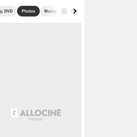
y, DVD
Photos
Musique
Secrets de tournage
Box Office