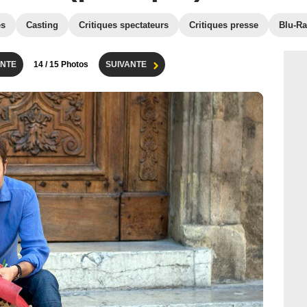
es
Casting
Critiques spectateurs
Critiques presse
Blu-Ra
NTE
14
/ 15 Photos
SUIVANTE