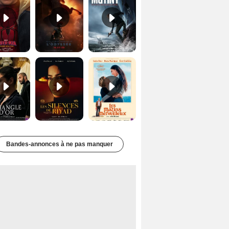
Le Triangle d'or Bande-annonce VF
Les Silences de Riyad Bande-annonce VO STFR
Les Matins merveilleux Bande-annonce VF
Bandes-annonces à ne pas manquer