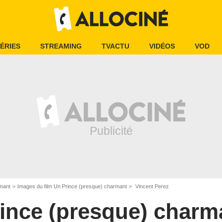
ÉRIES
STREAMING
TVACTU
VIDÉOS
VOD
mant
Images du film Un Prince (presque) charmant
Vincent Perez
ince (presque) charm