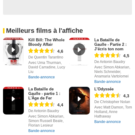
Meilleurs films à l'affiche
Kill Bill: The Whole
La Bataille de
Bloody Affair
Gaulle - Partie 2 :
J’écris ton nom
4,6
4,5
De Quentin Tarantino
De Antonin Baudry
Avec Uma Thurman,
David Carradine, Lucy
Avec Simon Abkarian,
Liu
Niels Schneider,
Anamaria Vartolomei
Bande-annonce
Bande-annonce
La Bataille de
L'Odyssée
Gaulle - partie 1 :
4,3
L'Âge de Fer
De Christopher Nolan
4,4
Avec Matt Damon, Tom
De Antonin Baudry
Holland, Anne
Avec Simon Abkarian,
Hathaway
Simon Russell Beale,
Bande-annonce
Florian Lesieur
Bande-annonce