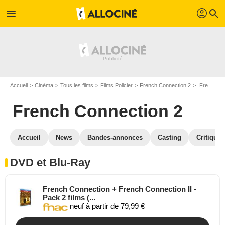
profil
menu
search
Accueil
Cinéma
Tous les films
Films Policier
French Connection 2
French Connection 2 en DVD Blu Ray
French Connection 2
Accueil
News
Bandes-annonces
Casting
Critiques
DVD et Blu-Ray
French Connection + French Connection II -
Pack 2 films (...
neuf à partir de 79,99 €