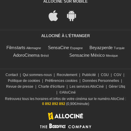
ALLOCINÉ SUR MOBILE
ALLOCINÉ À L'ÉTRANGER
Filmstarts
SensaCine
Beyazperde
Allemagne
Espagne
Turquie
AdoroCinema
Sensacine México
Brésil
Mexique
Contact
|
Qui sommes-nous
|
Recrutement
|
Publicité
|
CGU
|
CGV
|
Politique de cookies
|
Préférences cookies
|
Données Personnelles
|
Revue de presse
|
Charte d'écriture
|
Les services AlloCiné
|
Gérer Utiq
|
©AlloCiné
Retrouvez tous les horaires et infos de votre cinéma sur le numéro AlloCiné :
0 892 892 892
(0,90€/minute)