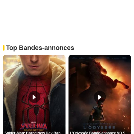
Top Bandes-annonces
Spider-Man: Brand New Day Bande-annonce VO STFR
L'Odyssée Bande-annonce VO STFR