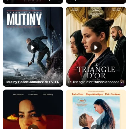
Mutiny Bande-annonce VO STFR
Le Triangle d'or Bande-annonce VF