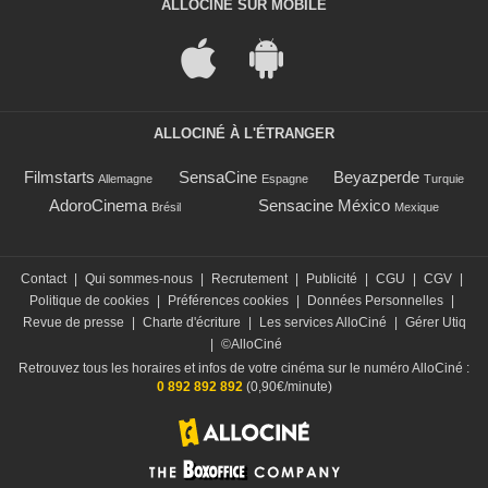
ALLOCINÉ SUR MOBILE
ALLOCINÉ À L'ÉTRANGER
Filmstarts
SensaCine
Beyazperde
Allemagne
Espagne
Turquie
AdoroCinema
Sensacine México
Brésil
Mexique
Contact
|
Qui sommes-nous
|
Recrutement
|
Publicité
|
CGU
|
CGV
|
Politique de cookies
|
Préférences cookies
|
Données Personnelles
|
Revue de presse
|
Charte d'écriture
|
Les services AlloCiné
|
Gérer Utiq
|
©AlloCiné
Retrouvez tous les horaires et infos de votre cinéma sur le numéro AlloCiné :
0 892 892 892
(0,90€/minute)