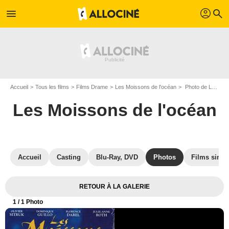
profil
menu
search
Accueil
Tous les films
Films Drame
Les Moissons de l'océan
Photo de Les Moissons de l'océan - Photo 1
Les Moissons de l'océan
Accueil
Casting
Blu-Ray, DVD
Photos
Films simil
RETOUR À LA GALERIE
1
/ 1 Photo