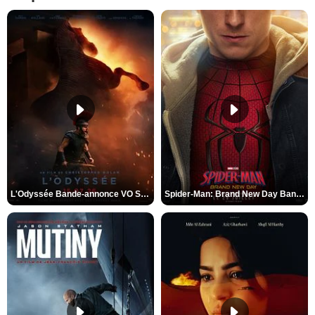
L'Odyssée Bande-annonce VO STFR
Spider-Man: Brand New Day Bande-annonce VO STFR