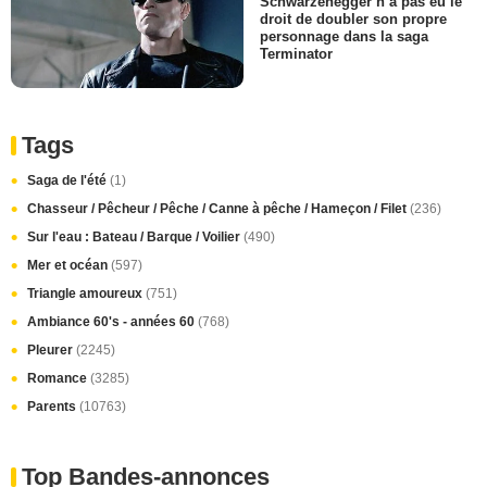
Schwarzenegger n’a pas eu le
droit de doubler son propre
personnage dans la saga
Terminator
Tags
Saga de l'été
(1)
Chasseur / Pêcheur / Pêche / Canne à pêche / Hameçon / Filet
(236)
Sur l'eau : Bateau / Barque / Voilier
(490)
Mer et océan
(597)
Triangle amoureux
(751)
Ambiance 60's - années 60
(768)
Pleurer
(2245)
Romance
(3285)
Parents
(10763)
Top Bandes-annonces