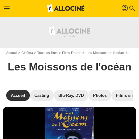
profil
menu
search
Accueil
Cinéma
Tous les films
Films Drame
Les Moissons de l'océan de François Luciani
Les Moissons de l'océan
Accueil
Casting
Blu-Ray, DVD
Photos
Films simil