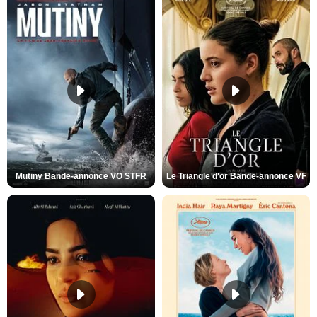
Mutiny Bande-annonce VO STFR
Le Triangle d'or Bande-annonce VF