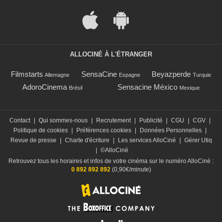
ALLOCINÉ À L'ÉTRANGER
Filmstarts
SensaCine
Beyazperde
Allemagne
Espagne
Turquie
AdoroCinema
Sensacine México
Brésil
Mexique
Contact
|
Qui sommes-nous
|
Recrutement
|
Publicité
|
CGU
|
CGV
|
Politique de cookies
|
Préférences cookies
|
Données Personnelles
|
Revue de presse
|
Charte d'écriture
|
Les services AlloCiné
|
Gérer Utiq
|
©AlloCiné
Retrouvez tous les horaires et infos de votre cinéma sur le numéro AlloCiné :
0 892 892 892
(0,90€/minute)