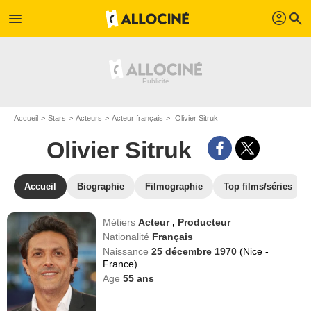
profil
menu
search
Accueil
Stars
Acteurs
Acteur français
Olivier Sitruk
Olivier Sitruk
Accueil
Biographie
Filmographie
Top films/séries
Métiers
Acteur
,
Producteur
Nationalité
Français
Naissance
25 décembre 1970
(Nice -
France)
Age
55
ans