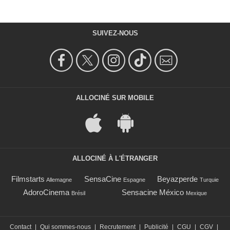
SUIVEZ-NOUS
ALLOCINÉ SUR MOBILE
ALLOCINÉ À L'ÉTRANGER
Filmstarts
SensaCine
Beyazperde
Allemagne
Espagne
Turquie
AdoroCinema
Sensacine México
Brésil
Mexique
Contact
|
Qui sommes-nous
|
Recrutement
|
Publicité
|
CGU
|
CGV
|