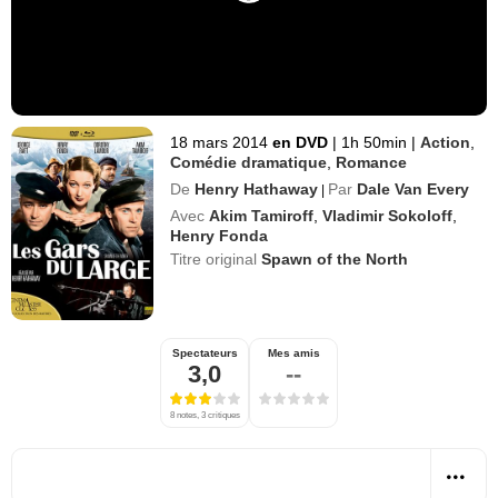
18 mars 2014
en DVD
|
1h 50min
|
Action
,
Comédie dramatique
,
Romance
De
Henry Hathaway
Par
Dale Van Every
|
Avec
Akim Tamiroff
,
Vladimir Sokoloff
,
Henry Fonda
Titre original
Spawn of the North
Spectateurs
Mes amis
3,0
--
8 notes, 3 critiques