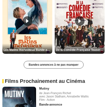
Les Matins merveilleux Bande-annonce VF
De la Comédie-Française Teaser VF
Bandes-annonces à ne pas manquer
Films Prochainement au Cinéma
Mutiny
de Jean-François Richet
avec Jason Statham, Annabelle Wallis
Film - Action
Bande-annonce