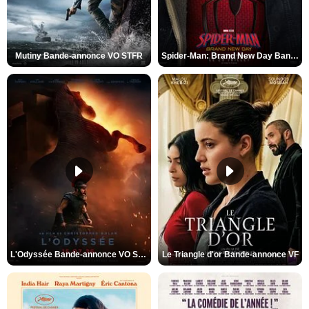
Mutiny Bande-annonce VO STFR
Spider-Man: Brand New Day Bande-annonce VO STFR
L'Odyssée Bande-annonce VO STFR
Le Triangle d'or Bande-annonce VF