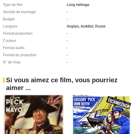
Type de film
Long métrage
Secrets de tournage
-
Budget
-
Langues
Anglais, Inuktitut, Russe
Format production
-
Couleur
-
Format audio
-
Format de projection
-
N° de Visa
-
Si vous aimez ce film, vous pourriez
aimer ...