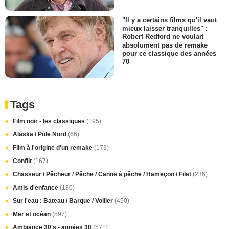
"Il y a certains films qu'il vaut
mieux laisser tranquilles" :
Robert Redford ne voulait
absolument pas de remake
pour ce classique des années
70
Tags
Film noir - les classiques
(195)
Alaska / Pôle Nord
(66)
Film à l'origine d'un remake
(173)
Conflit
(167)
Chasseur / Pêcheur / Pêche / Canne à pêche / Hameçon / Filet
(236)
Amis d'enfance
(180)
Sur l'eau : Bateau / Barque / Voilier
(490)
Mer et océan
(597)
Ambiance 30's - années 30
(571)