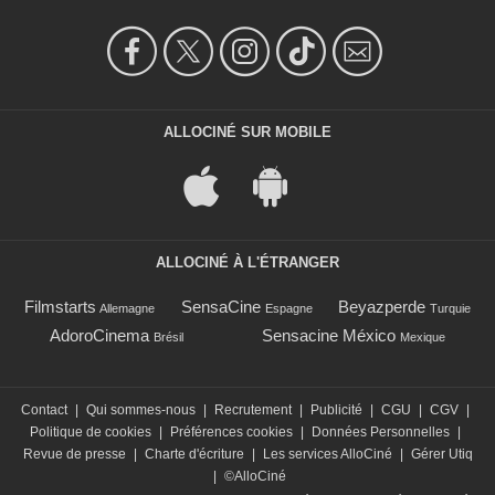
ALLOCINÉ SUR MOBILE
ALLOCINÉ À L'ÉTRANGER
Filmstarts
SensaCine
Beyazperde
Allemagne
Espagne
Turquie
AdoroCinema
Sensacine México
Brésil
Mexique
Contact
|
Qui sommes-nous
|
Recrutement
|
Publicité
|
CGU
|
CGV
|
Politique de cookies
|
Préférences cookies
|
Données Personnelles
|
Revue de presse
|
Charte d'écriture
|
Les services AlloCiné
|
Gérer Utiq
|
©AlloCiné