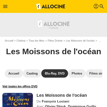
profil
menu
search
Accueil
Cinéma
Tous les films
Films Drame
Les Moissons de l'océan
DVD Les Moissons de l'océan
Les Moissons de l'océan
Accueil
Casting
Blu-Ray, DVD
Photos
Films simil
Voir toutes les offres DVD
Les Moissons de l'océan
De
François Luciani
Avec
Olivier Sitruk
,
Dominique Guillo
,