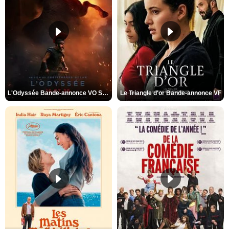
L'Odyssée Bande-annonce VO STFR
Le Triangle d'or Bande-annonce VF