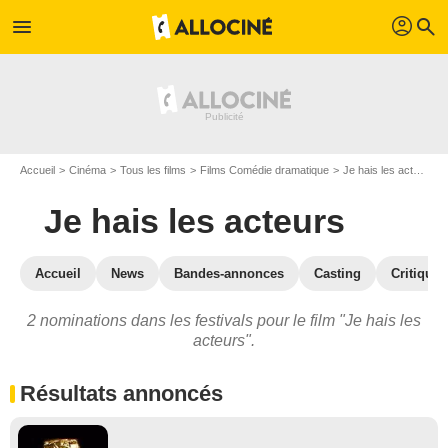
profil
menu
search
Accueil
Cinéma
Tous les films
Films Comédie dramatique
Je hais les acteurs
Je hais les acteurs
Accueil
News
Bandes-annonces
Casting
Critiques
2 nominations dans les festivals pour le film "Je hais les
acteurs".
Résultats annoncés