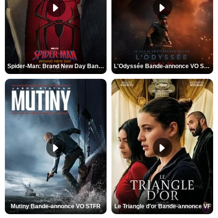
Spider-Man: Brand New Day Bande-annonce VO STFR
L'Odyssée Bande-annonce VO STFR
Mutiny Bande-annonce VO STFR
Le Triangle d'or Bande-annonce VF