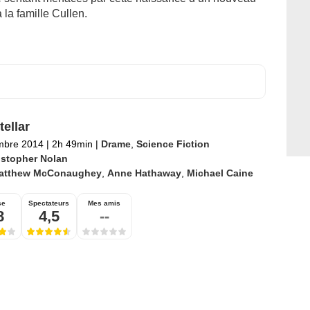
 la famille Cullen.
tellar
mbre 2014
|
2h 49min
|
Drame
,
Science Fiction
istopher Nolan
atthew McConaughey
,
Anne Hathaway
,
Michael Caine
se
Spectateurs
Mes amis
8
4,5
--