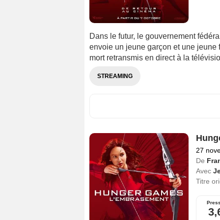
Dans le futur, le gouvernement fédéra
envoie un jeune garçon et une jeune 
mort retransmis en direct à la télévisi
STREAMING
Hunge
27 nov
De
Fra
Avec
J
Titre or
Pres
3,