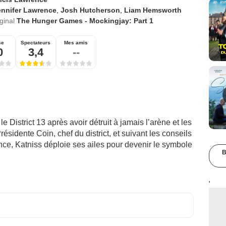
ennifer Lawrence
,
Josh Hutcherson
,
Liam Hemsworth
iginal
The Hunger Games - Mockingjay: Part 1
se
Spectateurs
Mes amis
0
3,4
--
 District 13 après avoir détruit à jamais l’arène et les
idente Coin, chef du district, et suivant les conseils
ance, Katniss déploie ses ailes pour devenir le symbole
B
'