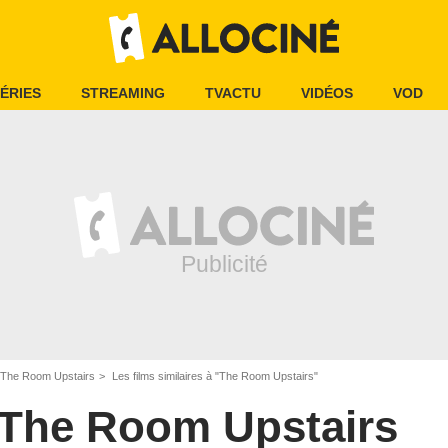
ÉRIES
STREAMING
TVACTU
VIDÉOS
VOD
The Room Upstairs
Les films similaires à "The Room Upstairs"
The Room Upstairs