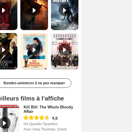
Le Triangle d'or Bande-annonce VF
Les Matins merveilleux Bande-annonce VF
De la Comédie-Française Teaser VF
Bandes-annonces à ne pas manquer
illeurs films à l'affiche
Kill Bill: The Whole Bloody
Affair
4,6
De Quentin Tarantino
Avec Uma Thurman, David