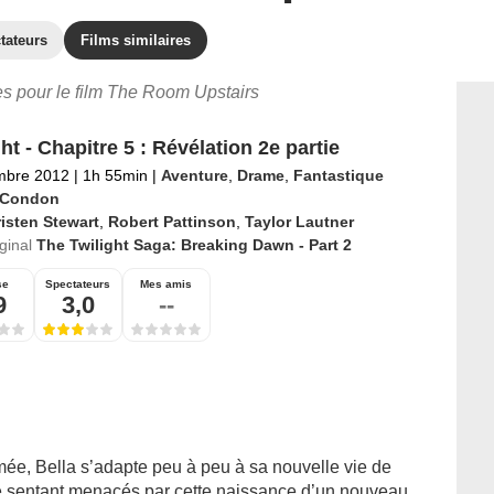
tateurs
Films similaires
res pour le film The Room Upstairs
ht - Chapitre 5 : Révélation 2e partie
mbre 2012
|
1h 55min
|
Aventure
,
Drame
,
Fantastique
l Condon
isten Stewart
,
Robert Pattinson
,
Taylor Lautner
iginal
The Twilight Saga: Breaking Dawn - Part 2
se
Spectateurs
Mes amis
9
3,0
--
mée, Bella s’adapte peu à peu à sa nouvelle vie de
e sentant menacés par cette naissance d’un nouveau