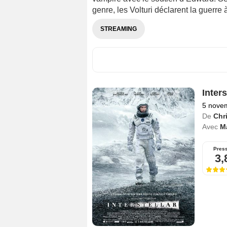
genre, les Volturi déclarent la guerre à
STREAMING
Inters
5 nove
De
Chr
Avec
M
Pres
3,