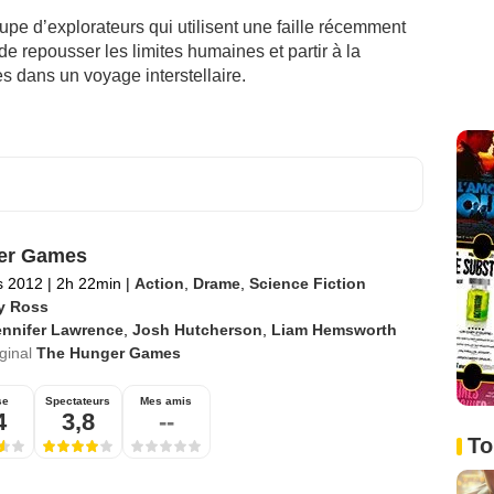
upe d’explorateurs qui utilisent une faille récemment
e repousser les limites humaines et partir à la
 dans un voyage interstellaire.
er Games
s 2012
|
2h 22min
|
Action
,
Drame
,
Science Fiction
y Ross
ennifer Lawrence
,
Josh Hutcherson
,
Liam Hemsworth
iginal
The Hunger Games
se
Spectateurs
Mes amis
4
3,8
--
To