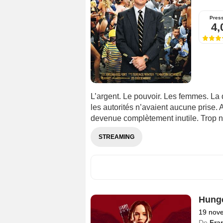
Pres
4,
L’argent. Le pouvoir. Les femmes. La d
les autorités n’avaient aucune prise.
devenue complètement inutile. Trop n
STREAMING
Hunge
19 nov
De
Fra