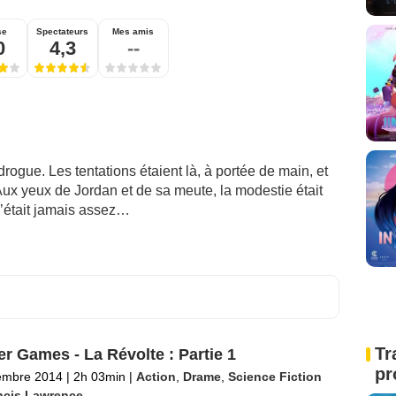
se
Spectateurs
Mes amis
0
4,3
--
rogue. Les tentations étaient là, à portée de main, et
 Aux yeux de Jordan et de sa meute, la modestie était
’était jamais assez…
Tr
r Games - La Révolte : Partie 1
pr
embre 2014
|
2h 03min
|
Action
,
Drame
,
Science Fiction
ncis Lawrence