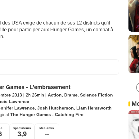
l des USA exige de chacun de ses 12 districts qu'il
fille pour participer aux Hunger Games, un combat à
on.
r Games - L'embrasement
embre 2013
|
2h 26min
|
Action
,
Drame
,
Science Fiction
ncis Lawrence
Me
ennifer Lawrence
,
Josh Hutcherson
,
Liam Hemsworth
iginal
The Hunger Games - Catching Fire
se
Spectateurs
Mes amis
6
3,9
--