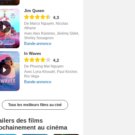
Jim Queen
4,3
De Marco Nguyen, Nicolas
Athane
Avec Alex Ramires, Jérémy Gillet,
Shirley Souagnon
Bande-annonce
In Waves
4,2
De Phuong Mai Nguyen
Avec Lyna Khoudri, Paul Kircher,
Rio Vega
Bande-annonce
Tous les meilleurs films au ciné
ailers des films
ochainement au cinéma
Tombé du ciel Bande-annonce VF
La fin d’Oak Street Bande-annonce VO STFR
Juste pour une nuit Bande-annonce VO STFR