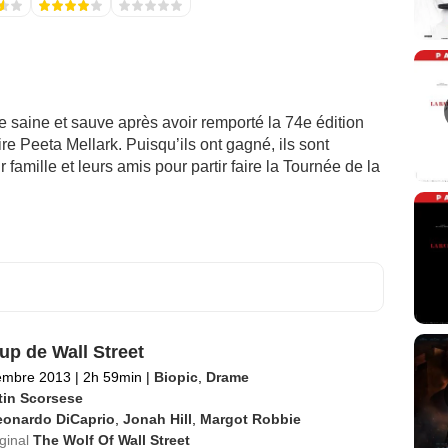
e saine et sauve après avoir remporté la 74e édition
 Peeta Mellark. Puisqu’ils ont gagné, ils sont
r famille et leurs amis pour partir faire la Tournée de la
up de Wall Street
embre 2013
|
2h 59min
|
Biopic
,
Drame
tin Scorsese
eonardo DiCaprio
,
Jonah Hill
,
Margot Robbie
iginal
The Wolf Of Wall Street