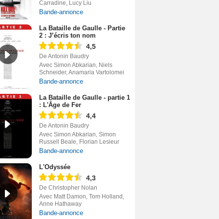
Carradine, Lucy Liu
Bande-annonce
La Bataille de Gaulle - Partie
2 : J’écris ton nom
4,5
De Antonin Baudry
Avec Simon Abkarian, Niels
Schneider, Anamaria Vartolomei
Bande-annonce
La Bataille de Gaulle - partie 1
: L'Âge de Fer
4,4
De Antonin Baudry
Avec Simon Abkarian, Simon
Russell Beale, Florian Lesieur
Bande-annonce
L'Odyssée
4,3
De Christopher Nolan
Avec Matt Damon, Tom Holland,
Anne Hathaway
Bande-annonce