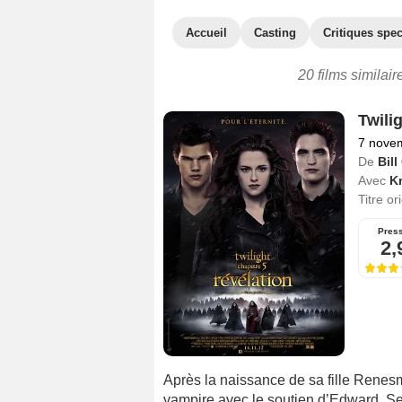
Accueil
Casting
Critiques spec
20 films similai
Twilig
7 nove
De
Bil
Avec
Kr
Titre or
Pres
2,
Après la naissance de sa fille Renes
vampire avec le soutien d’Edward. S