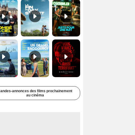
Soudain Bande-annonce VF STFR
Un grand raccourci Bande-annonce VF
Undertone Bande-annonce VO STFR
andes-annonces des films prochainement
au cinéma