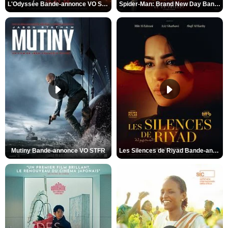
L'Odyssée Bande-annonce VO STFR
Spider-Man: Brand New Day Bande-annonce VO STFR
Mutiny Bande-annonce VO STFR
Les Silences de Riyad Bande-annonce VO STFR