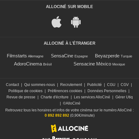
ALLOCINÉ SUR MOBILE
ALLOCINÉ À L'ÉTRANGER
Filmstarts
SensaCine
Beyazperde
Allemagne
Espagne
Turquie
AdoroCinema
Sensacine México
Brésil
Mexique
Contact
|
Qui sommes-nous
|
Recrutement
|
Publicité
|
CGU
|
CGV
|
Politique de cookies
|
Préférences cookies
|
Données Personnelles
|
Revue de presse
|
Charte d'écriture
|
Les services AlloCiné
|
Gérer Utiq
|
©AlloCiné
Retrouvez tous les horaires et infos de votre cinéma sur le numéro AlloCiné :
0 892 892 892
(0,90€/minute)