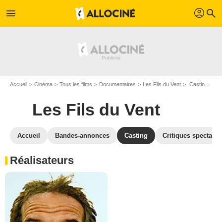
profil
menu
search
Accueil
Cinéma
Tous les films
Documentaires
Les Fils du Vent
Casting Les Fils du Vent
Les Fils du Vent
Accueil
Bandes-annonces
Casting
Critiques spectateu
Réalisateurs