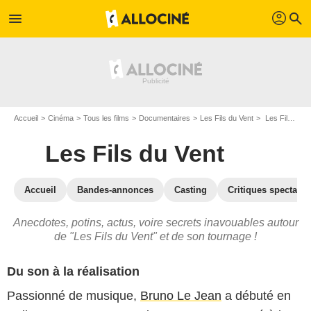
profil
menu
search
Accueil
Cinéma
Tous les films
Documentaires
Les Fils du Vent
Les Fils du Vent : les secrets du tournage
Les Fils du Vent
Accueil
Bandes-annonces
Casting
Critiques spectateu
Anecdotes, potins, actus, voire secrets inavouables autour
de "Les Fils du Vent" et de son tournage !
Du son à la réalisation
Passionné de musique,
Bruno Le Jean
a débuté en