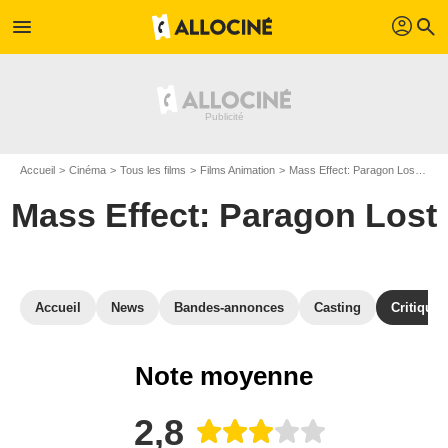
profil
menu
search
Accueil
Cinéma
Tous les films
Films Animation
Mass Effect: Paragon Lost
Cri
Mass Effect: Paragon Lost
Accueil
News
Bandes-annonces
Casting
Critiques
Note moyenne
2,8