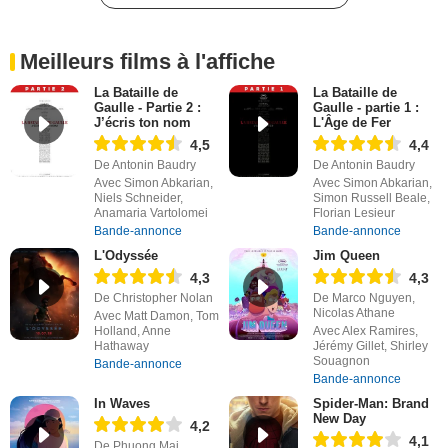
Meilleurs films à l'affiche
La Bataille de
La Bataille de
Gaulle - Partie 2 :
Gaulle - partie 1 :
J’écris ton nom
L'Âge de Fer
4,5
4,4
De Antonin Baudry
De Antonin Baudry
Avec Simon Abkarian,
Avec Simon Abkarian,
Niels Schneider,
Simon Russell Beale,
Anamaria Vartolomei
Florian Lesieur
Bande-annonce
Bande-annonce
L'Odyssée
Jim Queen
4,3
4,3
De Christopher Nolan
De Marco Nguyen,
Nicolas Athane
Avec Matt Damon, Tom
Holland, Anne
Avec Alex Ramires,
Hathaway
Jérémy Gillet, Shirley
Souagnon
Bande-annonce
Bande-annonce
In Waves
Spider-Man: Brand
New Day
4,2
4,1
De Phuong Mai