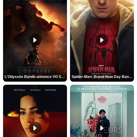
L'Odyssée Bande-annonce VO STFR
Spider-Man: Brand New Day Bande-annonce VO STFR