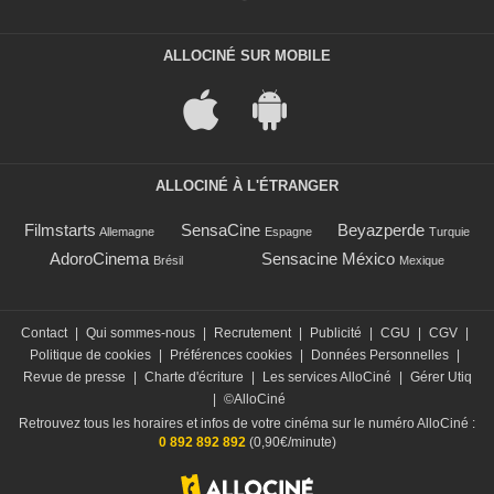
ALLOCINÉ SUR MOBILE
ALLOCINÉ À L'ÉTRANGER
Filmstarts
SensaCine
Beyazperde
Allemagne
Espagne
Turquie
AdoroCinema
Sensacine México
Brésil
Mexique
Contact
|
Qui sommes-nous
|
Recrutement
|
Publicité
|
CGU
|
CGV
|
Politique de cookies
|
Préférences cookies
|
Données Personnelles
|
Revue de presse
|
Charte d'écriture
|
Les services AlloCiné
|
Gérer Utiq
|
©AlloCiné
Retrouvez tous les horaires et infos de votre cinéma sur le numéro AlloCiné :
0 892 892 892
(0,90€/minute)