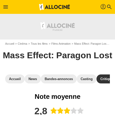
profil
menu
search
Accueil
Cinéma
Tous les films
Films Animation
Mass Effect: Paragon Lost
Avi
Mass Effect: Paragon Lost
Accueil
News
Bandes-annonces
Casting
Critiques
Note moyenne
2,8