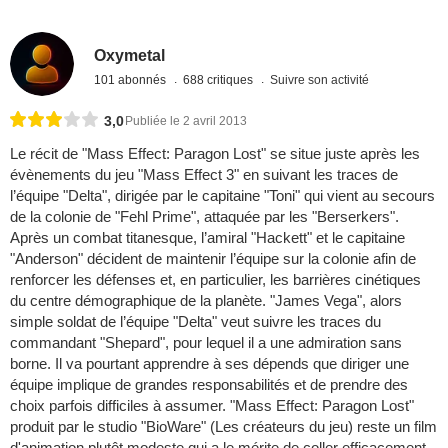
Oxymetal
101 abonnés
688 critiques
Suivre son activité
3,0
Publiée le 2 avril 2013
Le récit de "Mass Effect: Paragon Lost" se situe juste après les
évènements du jeu "Mass Effect 3" en suivant les traces de
l’équipe "Delta", dirigée par le capitaine "Toni" qui vient au secours
de la colonie de "Fehl Prime", attaquée par les "Berserkers".
Après un combat titanesque, l’amiral "Hackett" et le capitaine
"Anderson" décident de maintenir l’équipe sur la colonie afin de
renforcer les défenses et, en particulier, les barrières cinétiques
du centre démographique de la planète. "James Vega", alors
simple soldat de l’équipe "Delta" veut suivre les traces du
commandant "Shepard", pour lequel il a une admiration sans
borne. Il va pourtant apprendre à ses dépends que diriger une
équipe implique de grandes responsabilités et de prendre des
choix parfois difficiles à assumer. "Mass Effect: Paragon Lost"
produit par le studio "BioWare" (Les créateurs du jeu) reste un film
d'animation plutôt modeste qui a le mérite de coller efficacement