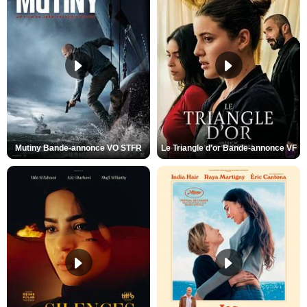
Mutiny Bande-annonce VO STFR
Le Triangle d'or Bande-annonce VF