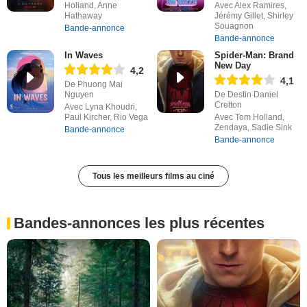
Holland, Anne
Avec Alex Ramires,
Hathaway
Jérémy Gillet, Shirley
Souagnon
Bande-annonce
Bande-annonce
In Waves
Spider-Man: Brand
New Day
4,2
4,1
De Phuong Mai
Nguyen
De Destin Daniel
Cretton
Avec Lyna Khoudri,
Paul Kircher, Rio Vega
Avec Tom Holland,
Zendaya, Sadie Sink
Bande-annonce
Bande-annonce
Tous les meilleurs films au ciné
Bandes-annonces les plus récentes