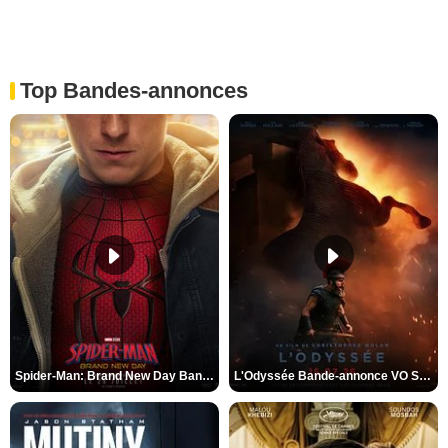
Top Bandes-annonces
Spider-Man: Brand New Day Bande-annonce VO STFR
L'Odyssée Bande-annonce VO STFR