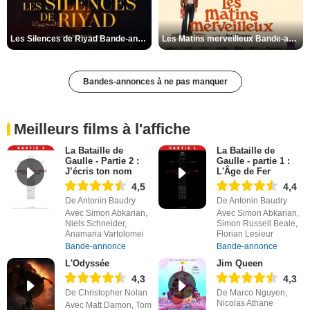
Les Silences de Riyad Bande-annonce VO STFR
Les Matins merveilleux Bande-annonce VF
Bandes-annonces à ne pas manquer
Meilleurs films à l'affiche
La Bataille de
La Bataille de
Gaulle - Partie 2 :
Gaulle - partie 1 :
J’écris ton nom
L'Âge de Fer
4,5
4,4
De Antonin Baudry
De Antonin Baudry
Avec Simon Abkarian,
Avec Simon Abkarian,
Niels Schneider,
Simon Russell Beale,
Anamaria Vartolomei
Florian Lesieur
Bande-annonce
Bande-annonce
L'Odyssée
Jim Queen
4,3
4,3
De Christopher Nolan
De Marco Nguyen,
Nicolas Athane
Avec Matt Damon, Tom