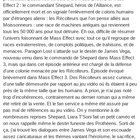
Effect 2 : le commandant Shepard, héros de l'Alliance, est
officiellement mort et on signale l'enlèvement de colons humains
par d'étranges aliens : les Récolteurs que l'on pense alliés aux
Moissonneurs : une race de machines antiques qui reviennent
tous les 50 000 ans pour tout détruire. Eh oui, difficile de résumer
l'univers foisonnant de Mass Effect avec tout ce qu'il regroupe de
races extraterrestres, de complots politiques, de trahisons, et de
menaces. Paragon Lost s'attarde sur le destin de James Vega,
nouveau venu dans le commando de Shepard dans Mass Effect
3, mais qui dans cet épisode antérieur est chargé de la défense
d'une colonie menacée par les Récolteurs. Épisode évoqué
brièvement dans Mass Effect 3. Des Récolteurs assez curieux,
d'une taille démesurée par rapport au jeu vidéo où ils étaient à peu
près de la même taille que les humains. A priori, je n'ai pas noté
trop d'incohérences, contrairement au dernier roman qui a même
été retiré de la vente. Et le fan service a même été assuré par
pas mal de références au jeu vidéo. On y mentionne à de
nombreuses reprises Shepard, Liara T'Soni fait un petit caméo et
on nous rappelle même le destin funeste des Prothéens. Sorti de
ça, j'ai trouvé les dialogues entre James Vega et son escouade
assez caricaturaux et les thèmes vantant l'héroïsme, le sacrifice,