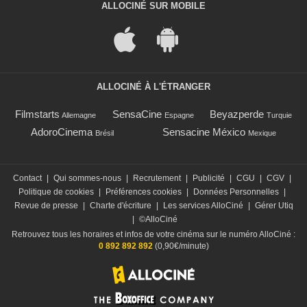
ALLOCINÉ SUR MOBILE
ALLOCINÉ À L'ÉTRANGER
Filmstarts
SensaCine
Beyazperde
Allemagne
Espagne
Turquie
AdoroCinema
Sensacine México
Brésil
Mexique
Contact
|
Qui sommes-nous
|
Recrutement
|
Publicité
|
CGU
|
CGV
|
Politique de cookies
|
Préférences cookies
|
Données Personnelles
|
Revue de presse
|
Charte d'écriture
|
Les services AlloCiné
|
Gérer Utiq
|
©AlloCiné
Retrouvez tous les horaires et infos de votre cinéma sur le numéro AlloCiné :
0 892 892 892
(0,90€/minute)