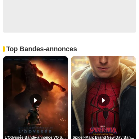
Top Bandes-annonces
L'Odyssée Bande-annonce VO STFR
Spider-Man: Brand New Day Bande-annonce VO STFR