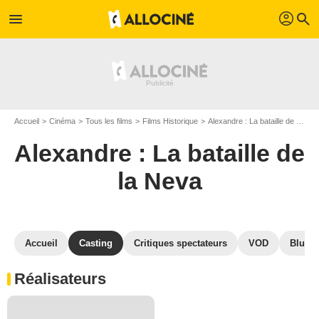
profil
menu
search
Accueil
Cinéma
Tous les films
Films Historique
Alexandre : La bataille de la Neva
Alexandre : La bataille de
la Neva
Accueil
Casting
Critiques spectateurs
VOD
Blu-Ra
Réalisateurs