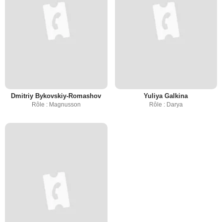
Dmitriy Bykovskiy-Romashov
Yuliya Galkina
Rôle : Magnusson
Rôle : Darya