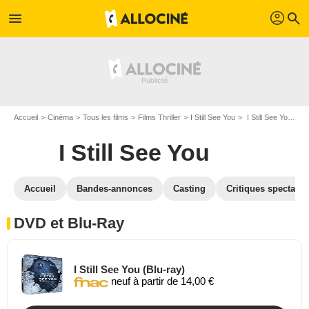
profil
menu
search
Accueil
Cinéma
Tous les films
Films Thriller
I Still See You
I Still See You en DVD Blu Ray
I Still See You
Accueil
Bandes-annonces
Casting
Critiques spectateu
DVD et Blu-Ray
I Still See You (Blu-ray)
neuf à partir de 14,00 €