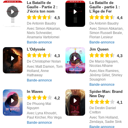
La Bataille de
La Bataille de
Gaulle - Partie 2 :
Gaulle - partie 1 :
J’écris ton nom
L'Âge de Fer
4,5
4,4
De Antonin Baudry
De Antonin Baudry
Avec Simon Abkarian,
Avec Simon Abkarian,
Niels Schneider,
Simon Russell Beale,
Anamaria Vartolomei
Florian Lesieur
Bande-annonce
Bande-annonce
L'Odyssée
Jim Queen
4,3
4,3
De Christopher Nolan
De Marco Nguyen,
Nicolas Athane
Avec Matt Damon, Tom
Holland, Anne
Avec Alex Ramires,
Hathaway
Jérémy Gillet, Shirley
Souagnon
Bande-annonce
Bande-annonce
In Waves
Spider-Man: Brand
New Day
4,2
4,1
De Phuong Mai
Nguyen
De Destin Daniel
Cretton
Avec Lyna Khoudri,
Paul Kircher, Rio Vega
Avec Tom Holland,
Zendaya, Sadie Sink
Bande-annonce
Bande-annonce