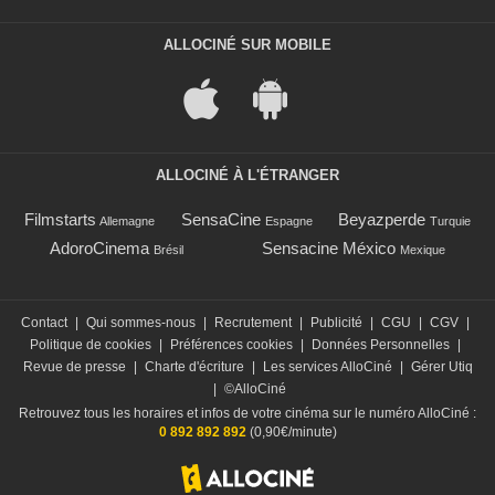
ALLOCINÉ SUR MOBILE
ALLOCINÉ À L'ÉTRANGER
Filmstarts
SensaCine
Beyazperde
Allemagne
Espagne
Turquie
AdoroCinema
Sensacine México
Brésil
Mexique
Contact
|
Qui sommes-nous
|
Recrutement
|
Publicité
|
CGU
|
CGV
|
Politique de cookies
|
Préférences cookies
|
Données Personnelles
|
Revue de presse
|
Charte d'écriture
|
Les services AlloCiné
|
Gérer Utiq
|
©AlloCiné
Retrouvez tous les horaires et infos de votre cinéma sur le numéro AlloCiné :
0 892 892 892
(0,90€/minute)