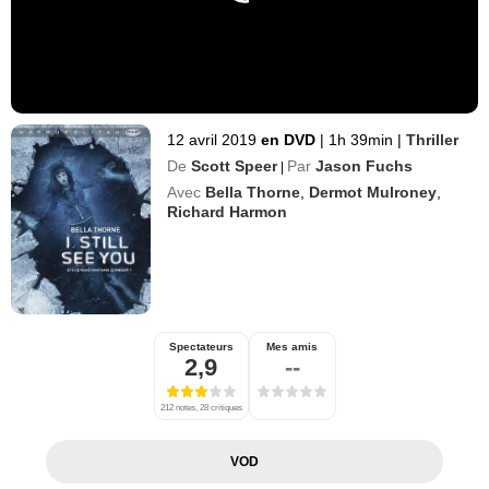
12 avril 2019
en DVD
|
1h 39min
|
Thriller
De
Scott Speer
Par
Jason Fuchs
|
Avec
Bella Thorne
,
Dermot Mulroney
,
Richard Harmon
Spectateurs
Mes amis
2,9
--
212 notes, 28 critiques
VOD