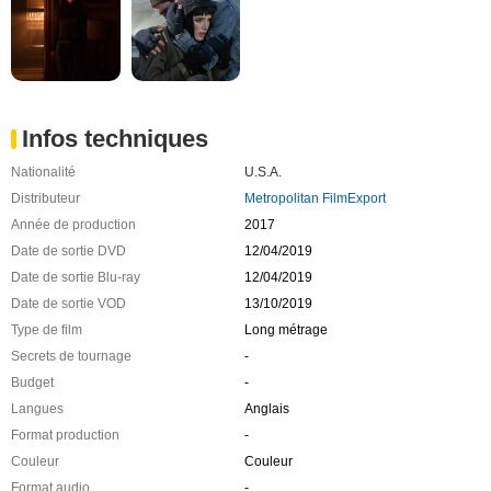
Infos techniques
Nationalité
U.S.A.
Distributeur
Metropolitan FilmExport
Année de production
2017
Date de sortie DVD
12/04/2019
Date de sortie Blu-ray
12/04/2019
Date de sortie VOD
13/10/2019
Type de film
Long métrage
Secrets de tournage
-
Budget
-
Langues
Anglais
Format production
-
Couleur
Couleur
Format audio
-