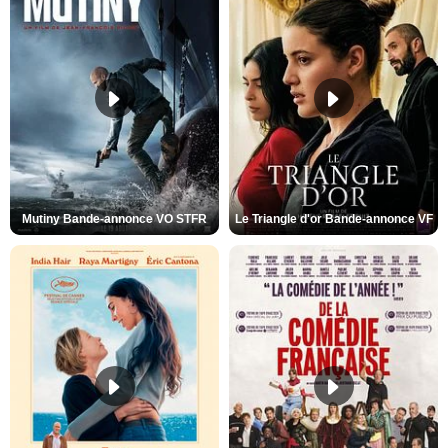
Mutiny Bande-annonce VO STFR
Le Triangle d'or Bande-annonce VF