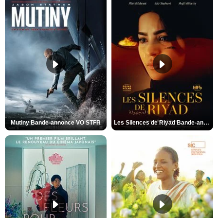
Mutiny Bande-annonce VO STFR
Les Silences de Riyad Bande-annonce VO STFR