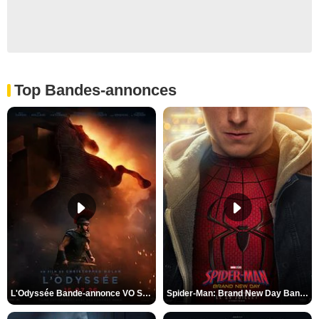
Top Bandes-annonces
L'Odyssée Bande-annonce VO STFR
Spider-Man: Brand New Day Bande-annonce VO STFR