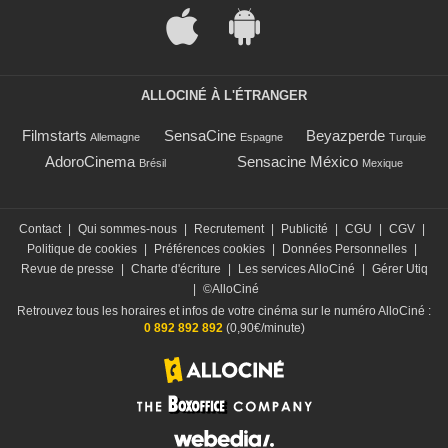
ALLOCINÉ À L'ÉTRANGER
Filmstarts
SensaCine
Beyazperde
Allemagne
Espagne
Turquie
AdoroCinema
Sensacine México
Brésil
Mexique
Contact
|
Qui sommes-nous
|
Recrutement
|
Publicité
|
CGU
|
CGV
|
Politique de cookies
|
Préférences cookies
|
Données Personnelles
|
Revue de presse
|
Charte d'écriture
|
Les services AlloCiné
|
Gérer Utiq
|
©AlloCiné
Retrouvez tous les horaires et infos de votre cinéma sur le numéro AlloCiné :
0 892 892 892
(0,90€/minute)