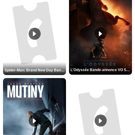
L'Odyssée Bande-annonce VO STFR
Spider-Man: Brand New Day Bande-annonce VO STFR