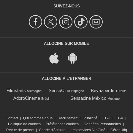
SUIVEZ-NOUS
ALLOCINÉ SUR MOBILE
ALLOCINÉ À L'ÉTRANGER
Filmstarts
SensaCine
Beyazperde
Allemagne
Espagne
Turquie
AdoroCinema
Sensacine México
Brésil
Mexique
Contact
|
Qui sommes-nous
|
Recrutement
|
Publicité
|
CGU
|
CGV
|
Politique de cookies
|
Préférences cookies
|
Données Personnelles
|
Revue de presse
|
Charte d'écriture
|
Les services AlloCiné
|
Gérer Utiq