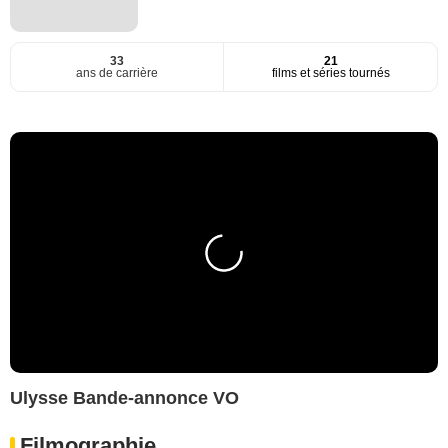
33
21
ans de carrière
films et séries tournés
Ulysse Bande-annonce VO
Filmographie