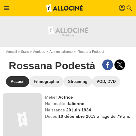
profil
menu
search
Accueil
Stars
Actrices
Actrice italienne
Rossana Podestà
Rossana Podestà
Accueil
Filmographie
Streaming
VOD, DVD
Métier
Actrice
Nationalité
Italienne
Naissance
20 juin 1934
Décès
10 décembre 2013
à l'age de 79 ans