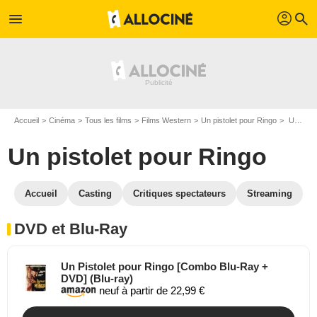
profil
menu
search
Accueil
Cinéma
Tous les films
Films Western
Un pistolet pour Ringo
Un pistolet pour Ringo en DVD Blu Ray
Un pistolet pour Ringo
Accueil
Casting
Critiques spectateurs
Streaming
DVD et Blu-Ray
Un Pistolet pour Ringo [Combo Blu-Ray +
DVD] (Blu-ray)
neuf à partir de 22,99 €