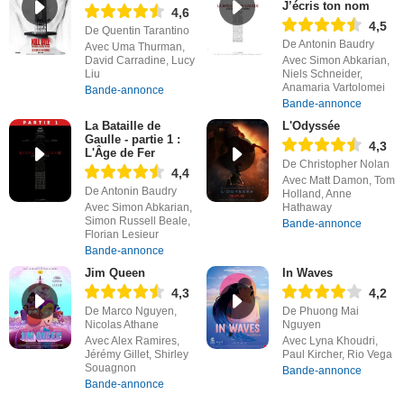
J’écris ton nom
4,6
4,5
De Quentin Tarantino
De Antonin Baudry
Avec Uma Thurman,
David Carradine, Lucy
Avec Simon Abkarian,
Liu
Niels Schneider,
Anamaria Vartolomei
Bande-annonce
Bande-annonce
La Bataille de
L'Odyssée
Gaulle - partie 1 :
4,3
L'Âge de Fer
De Christopher Nolan
4,4
Avec Matt Damon, Tom
De Antonin Baudry
Holland, Anne
Avec Simon Abkarian,
Hathaway
Simon Russell Beale,
Bande-annonce
Florian Lesieur
Bande-annonce
Jim Queen
In Waves
4,3
4,2
De Marco Nguyen,
De Phuong Mai
Nicolas Athane
Nguyen
Avec Alex Ramires,
Avec Lyna Khoudri,
Jérémy Gillet, Shirley
Paul Kircher, Rio Vega
Souagnon
Bande-annonce
Bande-annonce