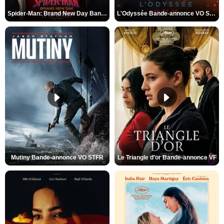
Spider-Man: Brand New Day Bande-annonce VO STFR
L'Odyssée Bande-annonce VO STFR
Mutiny Bande-annonce VO STFR
Le Triangle d'or Bande-annonce VF