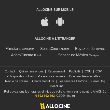
ALLOCINÉ SUR MOBILE
ALLOCINÉ À L'ÉTRANGER
Filmstarts
SensaCine
Beyazperde
Allemagne
Espagne
Turquie
AdoroCinema
Sensacine México
Brésil
Mexique
Contact
|
Qui sommes-nous
|
Recrutement
|
Publicité
|
CGU
|
CGV
|
Politique de cookies
|
Préférences cookies
|
Données Personnelles
|
Revue de presse
|
Charte d'écriture
|
Les services AlloCiné
|
Gérer Utiq
|
©AlloCiné
Retrouvez tous les horaires et infos de votre cinéma sur le numéro AlloCiné :
0 892 892 892
(0,90€/minute)