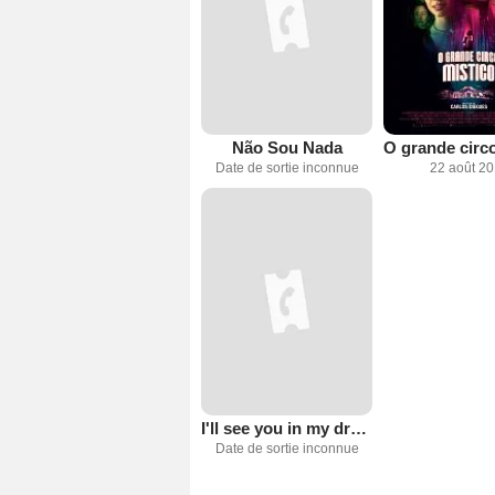
Não Sou Nada
Date de sortie inconnue
22 août 2
I'll see you in my dreams
Date de sortie inconnue