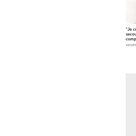
"Je c
secou
compo
vendr