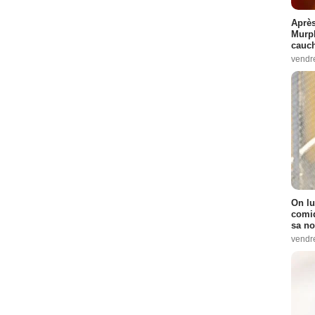
Après
Murp
cauc
vendr
On lu
comiq
sa no
vendr