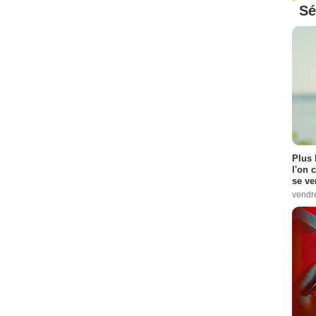
Sé
Plus 
l'on 
se ve
vendr