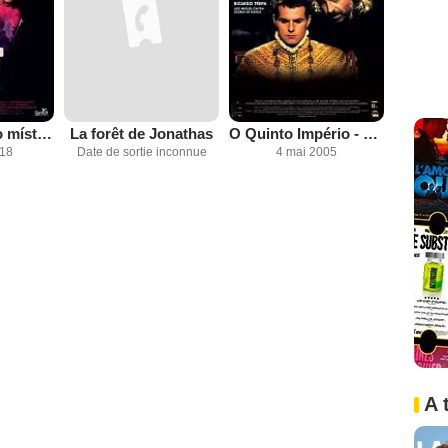
O grande circo místico
La forêt de Jonathas
O Quinto Império - Ontem Como Hoje
018
Date de sortie inconnue
4 mai 2005
A 