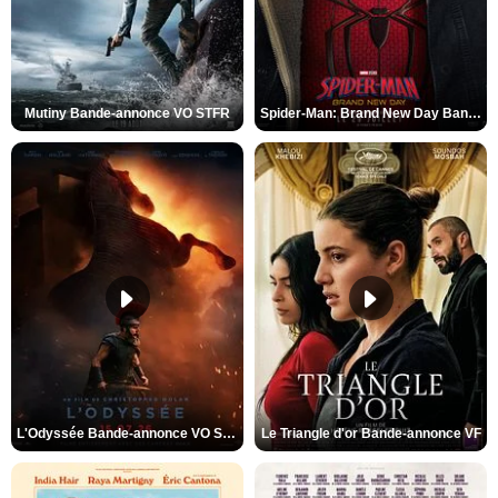
Mutiny Bande-annonce VO STFR
Spider-Man: Brand New Day Bande-annonce VO STFR
L'Odyssée Bande-annonce VO STFR
Le Triangle d'or Bande-annonce VF