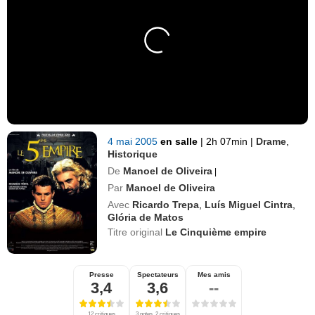
4 mai 2005
en salle
|
2h 07min
|
Drame
,
Historique
De
Manoel de Oliveira
|
Par
Manoel de Oliveira
Avec
Ricardo Trepa
,
Luís Miguel Cintra
,
Glória de Matos
Titre original
Le Cinquième empire
Presse
Spectateurs
Mes amis
3,4
3,6
--
12 critiques
3 notes, 2 critiques