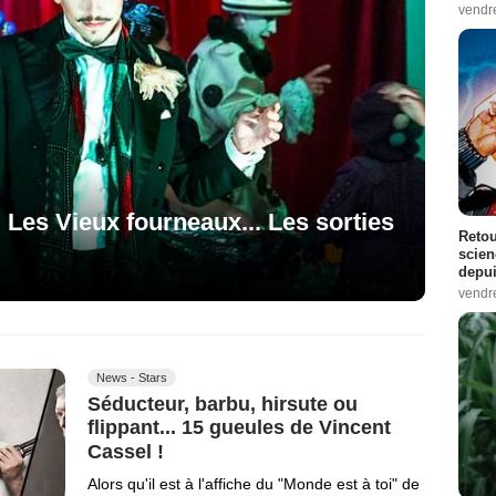
vendr
 Les Vieux fourneaux... Les sorties
Retou
scien
depui
vendr
News - Stars
Séducteur, barbu, hirsute ou
flippant... 15 gueules de Vincent
Cassel !
Alors qu'il est à l'affiche du "Monde est à toi" de