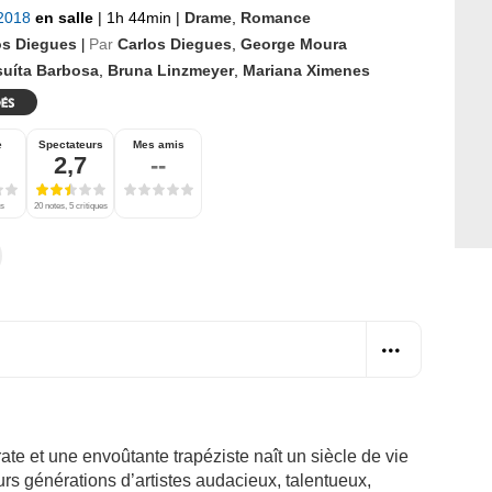
 2018
en salle
|
1h 44min
|
Drame
,
Romance
os Diegues
Par
Carlos Diegues
,
George Moura
|
suíta Barbosa
,
Bruna Linzmeyer
,
Mariana Ximenes
e
Spectateurs
Mes amis
2,7
--
es
20 notes, 5 critiques
ate et une envoûtante trapéziste naît un siècle de vie
eurs générations d’artistes audacieux, talentueux,