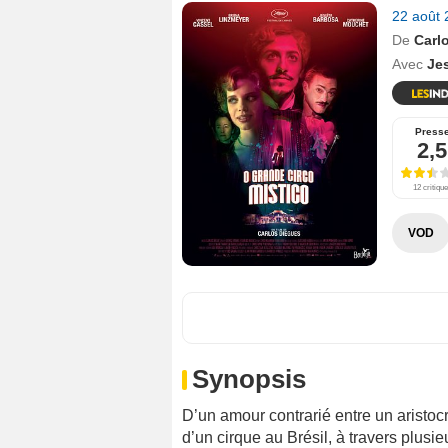
22 août
De
Carl
Avec
Je
Press
2,5
12 critiqu
VOD
Synopsis
D’un amour contrarié entre un aristocr
d’un cirque au Brésil, à travers plusi