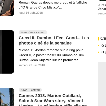
Romain Gavras depuis mercredi, et à l'affiche
Juras
d'"O Grande Circo Místico"…
Johan
jeudi 16 août 2018
vendr
News - Vu sur le web
Creed II, Dumbo, I Feel Good... Les
Ce
photos ciné de la semaine
O 
Michael B. Jordan remonte sur le ring pour
O 
Creed II, le poster teaser du Dumbo de Tim
Burton, Jean Dujardin sur les premières…
samedi 23 juin 2018
News - Festivals
Cannes 2018: Marion Cotillard,
Solo: A Star Wars story, Vincent
Lindon... La sélection officielle en