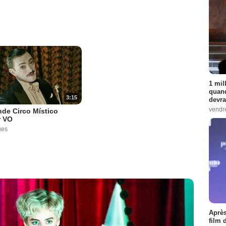
1 mil
quand
3:15
devra
vendr
de Circo Místico
r VO
ues
Après
film 