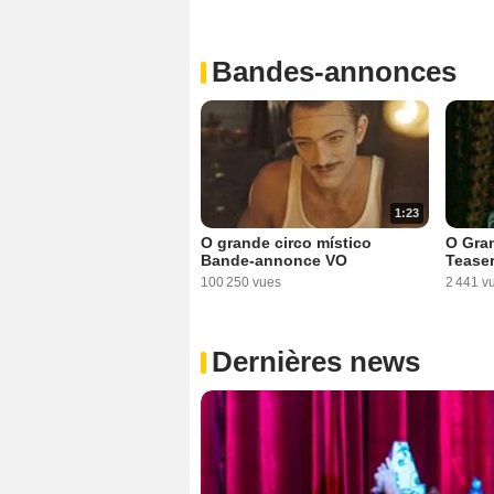
Bandes-annonces
1:23
O grande circo místico
O Gran
Bande-annonce VO
Tease
100 250 vues
2 441 v
Dernières news