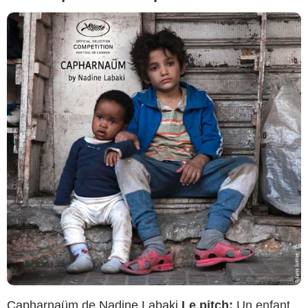
Capharnaüm
de
Nadine Labaki
Le pitch:
Un enfant