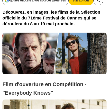
Ajoutez Allociné à vos sources préférées
Suivez-nous
Partag
Découvrez, en images, les films de la Sélection
officielle du 71ème Festival de Cannes qui se
déroulera du 8 au 19 mai prochain.
Film d'ouverture en Compétition -
"Everybody Knows"