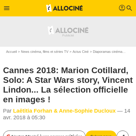
profil
menu
search
Accueil
News cinéma, films et séries TV
Actus Ciné
Diaporamas cinéma
Cannes
Cannes 2018: Marion Cotillard,
Solo: A Star Wars story, Vincent
Lindon... La sélection officielle
en images !
Par
Laëtitia Forhan & Anne-Sophie Ducloux
— 14
avr. 2018 à 05:30