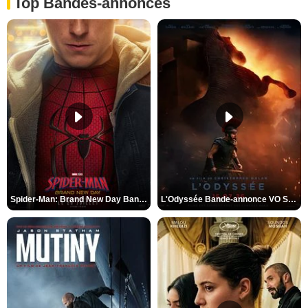
Top Bandes-annonces
Spider-Man: Brand New Day Bande-annonce VO STFR
L'Odyssée Bande-annonce VO STFR