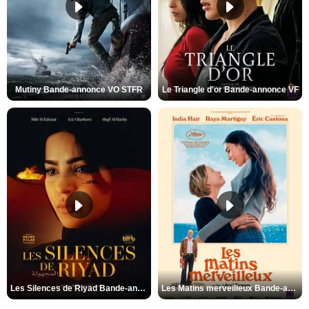
Mutiny Bande-annonce VO STFR
Le Triangle d'or Bande-annonce VF
Les Silences de Riyad Bande-annonce VO STFR
Les Matins merveilleux Bande-annonce VF