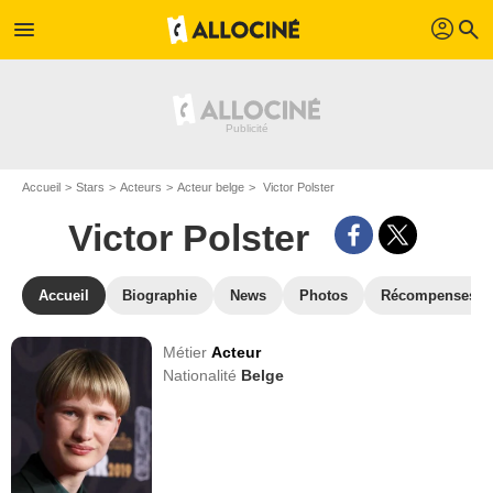
profil
menu
search
Accueil
Stars
Acteurs
Acteur belge
Victor Polster
Victor Polster
Accueil
Biographie
News
Photos
Récompenses
Métier
Acteur
Nationalité
Belge