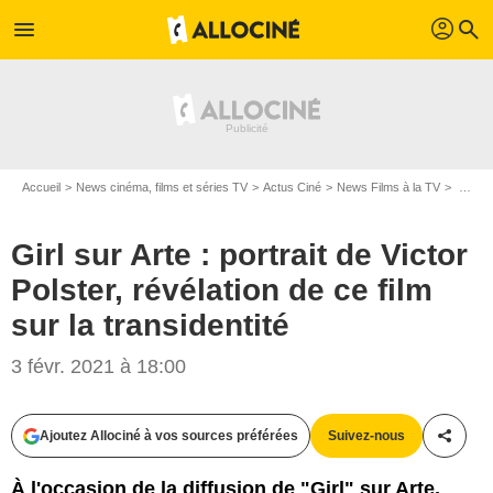
profil
menu
search
Accueil
News cinéma, films et séries TV
Actus Ciné
News Films à la TV
Girl sur Arte : portrait de Victor Polster, révélation de ce film sur la transidentité
Girl sur Arte : portrait de Victor
Polster, révélation de ce film
sur la transidentité
3 févr. 2021 à 18:00
Ajoutez Allociné à vos sources préférées
Suivez-nous
Partag
À l'occasion de la diffusion de "Girl" sur Arte,