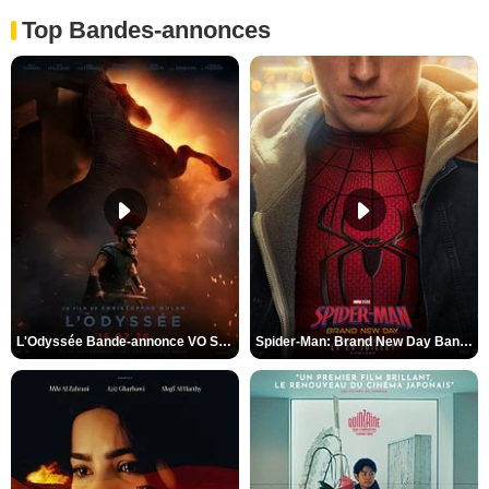
Top Bandes-annonces
L'Odyssée Bande-annonce VO STFR
Spider-Man: Brand New Day Bande-annonce VO STFR