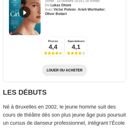
Sortie :
10 octobre 2018
|
1h 45min
De
Lukas Dhont
Avec
Victor Polster
,
Arieh Worthalter
,
Oliver Bodart
Presse
Spectateurs
4,4
4,1
LOUER OU ACHETER
LES DÉBUTS
Né à Bruxelles en 2002, le jeune homme suit des
cours de théâtre dès son plus jeune âge puis poursuit
un cursus de danseur professionnel, intégrant l’École