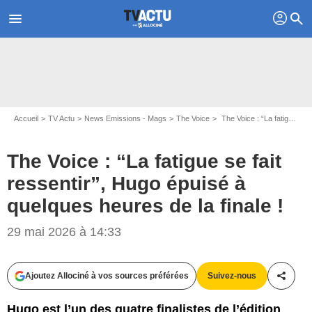
profil
menu
search
Accueil
TV Actu
News Emissions - Mags
The Voice
The Voice : “La fatigue se fait ressentir”, Hugo épuisé à quelques heures de la finale !
The Voice : “La fatigue se fait
ressentir”, Hugo épuisé à
quelques heures de la finale !
29 mai 2026 à 14:33
Ajoutez Allociné à vos sources préférées
Suivez-nous
Partag
Hugo est l’un des quatre finalistes de l’édition