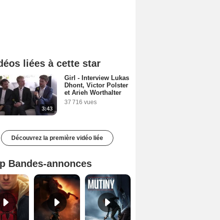
déos liées à cette star
Girl - Interview Lukas
Dhont, Victor Polster
et Arieh Worthalter
37 716 vues
3:43
Découvrez la première vidéo liée
p Bandes-annonces
Spider-Man: Brand New Day Bande-annonce VO STFR
L'Odyssée Bande-annonce VO STFR
Mutiny Bande-annonce VO STFR