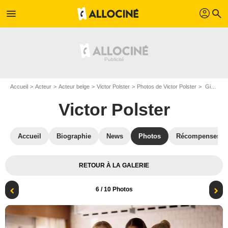
profil
menu
search
Accueil
Acteur
Acteur belge
Victor Polster
Photos de Victor Polster
Girl : Photo Victor Polster
Victor Polster
Accueil
Biographie
News
Photos
Récompenses
RETOUR À LA GALERIE
6
/ 10 Photos