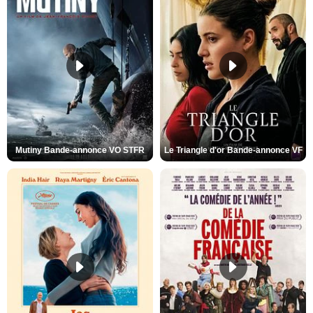
Mutiny Bande-annonce VO STFR
Le Triangle d'or Bande-annonce VF