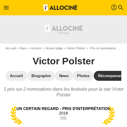
profil
menu
search
Accueil
Stars
Acteurs
Acteur belge
Victor Polster
Prix et nominations de Victor Polster
Victor Polster
Accueil
Biographie
News
Photos
Récompenses
1 prix sur 2 nominations dans les festivals pour la star Victor
Polster
UN CERTAIN REGARD - PRIX D'INTERPRÉTATION
2018
GIRL