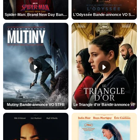
Spider-Man: Brand New Day Bande-annonce VO STFR
L'Odyssée Bande-annonce VO STFR
Mutiny Bande-annonce VO STFR
Le Triangle d'or Bande-annonce VF