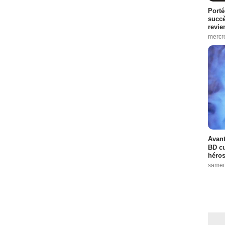
Porté
succè
revie
mercre
Avant
BD cu
héros
samed