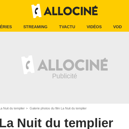
ÉRIES
STREAMING
TVACTU
VIDÉOS
VOD
La Nuit du templier
Galerie photos du film La Nuit du templier
La Nuit du templier