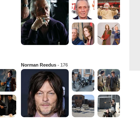
Norman Reedus
- 176