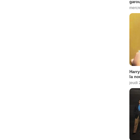
garo
mercre
Harry
la no
jeudi