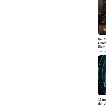
De Pi
Gille
illum
mercr
15 an
de re