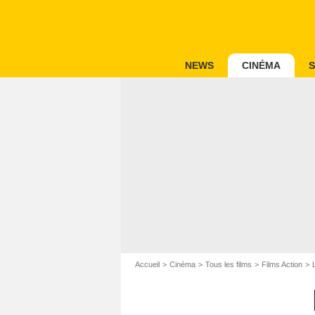
NEWS
CINÉMA
S
Accueil
Cinéma
Tous les films
Films Action